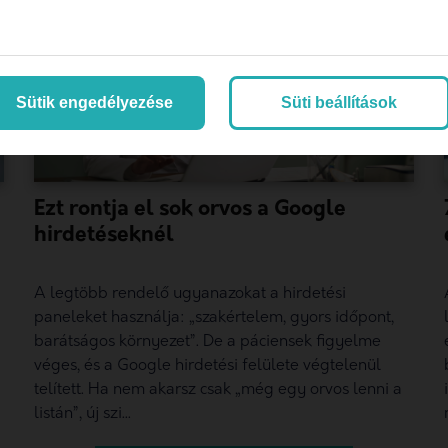
Sütik engedélyezése
Süti beállítások
Ezt rontja el sok orvos a Google
hirdetéseknél
A legtöbb rendelő ugyanazokat a hirdetési
paneleket használja: „szakértelem, gyors időpont,
barátságos környezet”. De a páciensek figyelme
véges, és a Google hirdetési felülete végtelenül
telített. Ha nem akarsz csak „még egy orvos lenni a
listán”, új szi...