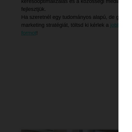
keresőoptimalizálás és a közösségi média mar
fejlesztjük.
Ha szeretnél egy tudományos alapú, de gyakor
marketing stratégiát, töltsd ki kérlek a
jobboldal
formot
!