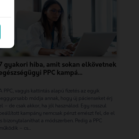
7 gyakori hiba, amit sokan elkövetnek
egészségügyi PPC kampá...
A PPC, vagyis kattintás alapú fizetés az egyik
leggyorsabb módja annak, hogy új pácienseket érj
el – de csak akkor, ha jól használod. Egy rosszul
beállított kampány nemcsak pénzt emészt fel, de el
is bizonytalaníthat a módszerben. Pedig a PPC
működik – cs...