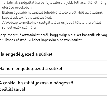
zségügyi rendelőd,
Tartalmak szolgáltatása és fejlesztése a jobb felhasználói élmény
férne jó pár
elérése érdekében
Telefon
Telefon
Biztonságosabb használat lehetővé tétele a sütikből az általunk
kapott adatok felhasználásával.
A Weblap termékeinek szolgáltatása és jobbá tétele a profillal
Üzenet
Üzenet
rendelkezők számára
ttségek nélküli,
erje meg tájékoztatónkat arról, hogy milyen sütiket használunk, va
A check
eállítások résznél ki lehet kapcsolni a használatukat.
A checkbox pipálásával - az Általános Adatvédelmi
(GDPR) 6. ci
Rendelet (GDPR) 6. cikk (1) bekezdés a) pontja, továbbá a 7.
rendelkezés
megadott sz
cikk rendelkezése alapján - hozzájárulok, hogy az adatkezelő
adatkezelési
Ha engedélyezed a sütiket
a most megadott személyes adataimat a GDPR, továbbá a
akorlat,
saját adatkezelési tájékoztat
Hozzájá
 hogy egyszerre
tárolja az 
Ha nem engedélyezed a sütiket
kommunikációjában
Hozzájárulok, hogy a weboldal kapcsolatfelvétel céljából
Nem vag
(Miskolci egyetem,
tárolja az adataimat
blikálunk nemzetközi
A cookie-k szabályozása a böngésző
Nem vagyok robot!
D dolgozatának
beállításaival
ti kutatások mellett
Kapcsolatfelvétel
et, ahol a