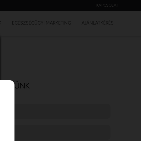
KAPCSOLAT
K
EGÉSZSÉGÜGYI MARKETING
AJÁNLATKÉRÉS
 NEKÜNK