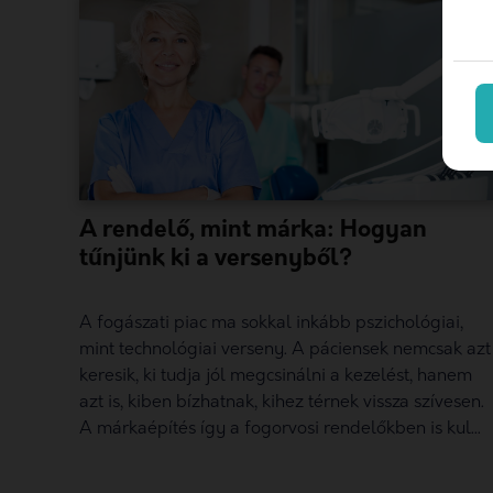
A rendelő, mint márka: Hogyan
tűnjünk ki a versenyből?
A fogászati piac ma sokkal inkább pszichológiai,
mint technológiai verseny. A páciensek nemcsak azt
keresik, ki tudja jól megcsinálni a kezelést, hanem
azt is, kiben bízhatnak, kihez térnek vissza szívesen.
A márkaépítés így a fogorvosi rendelőkben is kul...