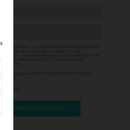
gy
box pipálásával - az Általános Adatvédelmi Rendelet
kk (1) bekezdés a) pontja, továbbá a 7. cikk
e alapján - hozzájárulok, hogy az adatkezelő a most
emélyes adataimat a GDPR, továbbá a saját
 tájékoztat
rulok, hogy a weboldal kapcsolatfelvétel céljából
adataimat
yok robot!
KAPCSOLATFELVÉTEL