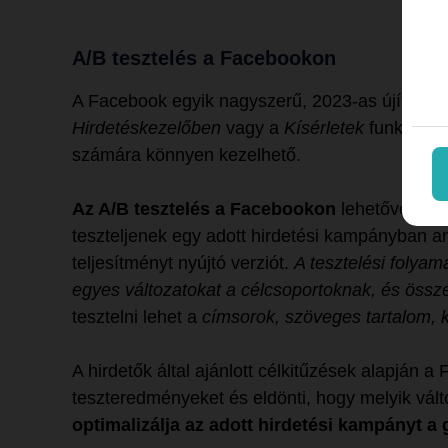
A/B tesztelés a Facebookon
A Facebook egyik nagyszerű, 2023-as újítása az
Hirdetéskezelőben
vagy a
Kísérletek
funkcióba
számára könnyen kezelhető.
Az A/B tesztelés a Facebookon
lehetővé tesz
teszteljenek egy adott hirdetési kampányban a
teljesítményt nyújtó verziót.
A tesztelési folyam
egyes változatokat a célcsoportoknak, és össz
tesztelni lehet a
címsorok, szöveges tartalom, 
A hirdetők által ajánlott célkitűzések alapján 
teszteredményeket és eldönti, hogy melyik válto
optimalizálja az adott hirdetési kampányt a 