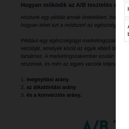
Hogyan működik az A/B tesztelés az e
Hoztunk egy példát annak érdekében, hogy megé
hogyan lehet ezt a módszert az egészségügyi 
Például egy egészségügyi marketingszakértő lé
verzióját, amelyek közül az egyik eltérő tárgys
tartalmaz. A marketingszakember ezután v
élet
részének
, és méri az egyes verziók teljesítmén
megnyitási arány
az átkattintási arány
és a konverziós arány.