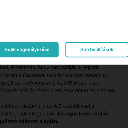
 A/B tesztelés lehetősége. A/B tesztet a
n hozhatsz létre, ami nagyon egyszerűen, így bárki
Sütik engedélyezése
Süti beállítások
i a hirdetők számára, hogy két vagy több változatot
nnak érdekében, hogy megtalálják a legjobb
at során a Facebook véletlenszerűen kiosztja az
egyűjti az eredményeket.
Az A/B teszteléssel
képek és videók illetve a Hívások gomb
területeken.
a Facebook kiszámolja az A/B teszteléssel a
zat teljesül a legjobban.
Az algoritmus ezután
győztes változat alapján.