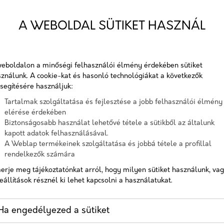
Telefon
A WEBOLDAL SÜTIKET HASZNÁL
ÉS
Üzenet
eboldalon a minőségi felhasználói élmény érdekében sütiket
ználunk. A cookie-kat és hasonló technológiákat a következők
A checkbox pipálásával - az Általános Adatvédelmi
segítésére használjuk:
Rendelet (GDPR) 6. cikk (1) bekezdés a) pontja, továbbá a 7.
Tartalmak szolgáltatása és fejlesztése a jobb felhasználói élmény
cikk rendelkezése alapján - hozzájárulok, hogy az adatkezelő
ngben
egy marketingkampány két különböző
elérése érdekében
a most megadott személyes adataimat a GDPR, továbbá a
tát jelenti.
Biztonságosabb használat lehetővé tétele a sütikből az általunk
saját adatkezelési tájékoztat
kapott adatok felhasználásával.
en azt a cél szolgálja, hogy megállapítsuk, melyik
A Weblap termékeinek szolgáltatása és jobbá tétele a profillal
él elérésében.
Például A/B tesztelést az
Hozzájárulok, hogy a weboldal kapcsolatfelvétel céljából
rendelkezők számára
tárolja az adataimat
nnak érdekében, melyik a
hatékonyabb módszer a
erje meg tájékoztatónkat arról, hogy milyen sütiket használunk, va
a márkaismertség javításában vagy a több
Nem vagyok robot!
eállítások résznél ki lehet kapcsolni a használatukat.
Kapcsolatfelvétel
Ha engedélyezed a sütiket