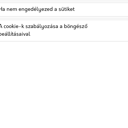
gészségügyi marketingben a gyakorlatban?
Ha nem engedélyezed a sütiket
rtsétek az A/B tesztelés folyamatát, és azt, hogy
marketingben alkalmazni!
A cookie-k szabályozása a böngésző
beállításaival
trehozhat egy e-mailes hírlevél két különböző
ort, tartalmat vagy cselekvésre ösztönzést (CTA)
lenszerűen elküldi a két verziót a célközönsége egy
yét olyan mutatók segítségével, mint a