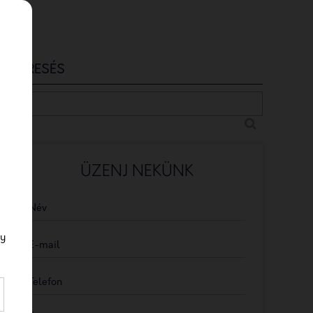
KERESÉS
ÜZENJ NEKÜNK
Név
gy
E-mail
Telefon