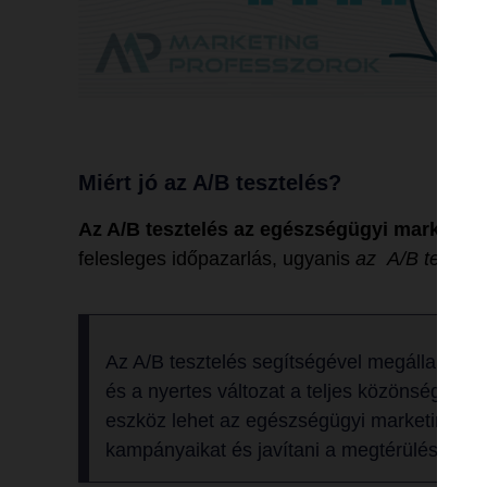
Miért jó az A/B tesztelés?
Az A/B tesztelés az egészségügyi marketin
felesleges időpazarlás, ugyanis
az A/B tesztel
Az A/B tesztelés segítségével megállapítha
és a nyertes változat a teljes közönség szám
eszköz lehet az egészségügyi marketingsza
kampányaikat és javítani a megtérülésüket.