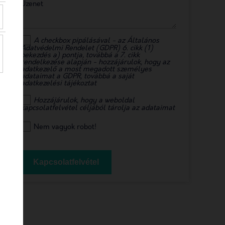
Üzenet
A checkbox pipálásával - az Általános
Adatvédelmi Rendelet (GDPR) 6. cikk (1)
bekezdés a) pontja, továbbá a 7. cikk
rendelkezése alapján - hozzájárulok, hogy az
adatkezelő a most megadott személyes
adataimat a GDPR, továbbá a saját
adatkezelési tájékoztat
Hozzájárulok, hogy a weboldal
kapcsolatfelvétel céljából tárolja az adataimat
Nem vagyok robot!
Kapcsolatfelvétel