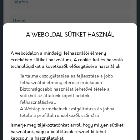
elérni.
T
Ö
B
B
P
Á
C
I
E
N
S
T
|
Telefon
Üzenet
A WEBOLDAL SÜTIKET HASZNÁL
LÉPJ VELÜNK KAPCSOLATBA
A checkbox pipálásával - az Általános Adatvédelmi
Rendelet (GDPR) 6. cikk (1) bekezdés a) pontja, továbbá a
A weboldalon a minőségi felhasználói élmény
7. cikk rendelkezése alapján - hozzájárulok, hogy az
érdekében sütiket használunk. A cookie-kat és hasonló
adatkezelő a most megadott személyes adataimat a
technológiákat a következők elősegítésére használjuk:
GDPR, továbbá a saját adatkezelési tájékoztat
Tartalmak szolgáltatása és fejlesztése a jobb
felhasználói élmény elérése érdekében
Hozzájárulok, hogy a weboldal kapcsolatfelvétel
Biztonságosabb használat lehetővé tétele a
céljából tárolja az adataimat
sütikből az általunk kapott adatok
Nem vagyok robot!
felhasználásával.
A Weblap termékeinek szolgáltatása és jobbá
tétele a profillal rendelkezők számára
Kapcsolatfelvétel
Ismerje meg tájékoztatónkat arról, hogy milyen sütiket
használunk, vagy a beállítások résznél ki lehet
kapcsolni a használatukat.