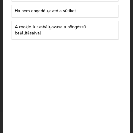
A
Ha nem engedélyezed a sütiket
A cookie-k szabályozása a böngésző
beállításaival
A/B tesztelés
Account-base marketing (ABM)
Average Order Value
Average Revenue Per User