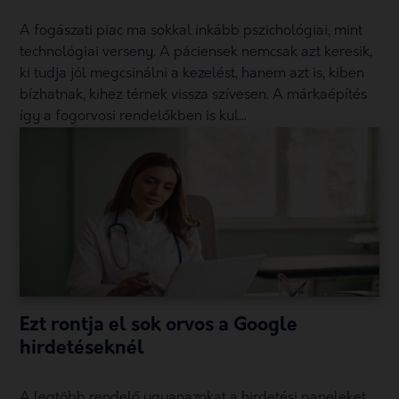
A fogászati piac ma sokkal inkább pszichológiai, mint
technológiai verseny. A páciensek nemcsak azt keresik,
ki tudja jól megcsinálni a kezelést, hanem azt is, kiben
bízhatnak, kihez térnek vissza szívesen. A márkaépítés
így a fogorvosi rendelőkben is kul...
Ezt rontja el sok orvos a Google
hirdetéseknél
A legtöbb rendelő ugyanazokat a hirdetési paneleket