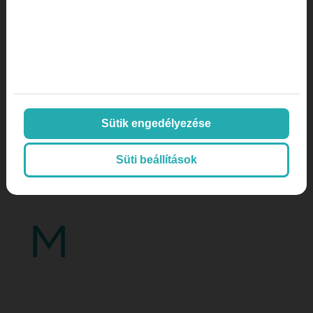
I
Inbound marketing
Sütik engedélyezése
Influencer marketing fogorvosokna
Süti beállítások
M