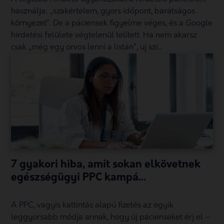
használja: „szakértelem, gyors időpont, barátságos
környezet”. De a páciensek figyelme véges, és a Google
hirdetési felülete végtelenül telített. Ha nem akarsz
csak „még egy orvos lenni a listán”, új szi...
7 gyakori hiba, amit sokan elkövetnek
egészségügyi PPC kampá...
A PPC, vagyis kattintás alapú fizetés az egyik
leggyorsabb módja annak, hogy új pácienseket érj el –