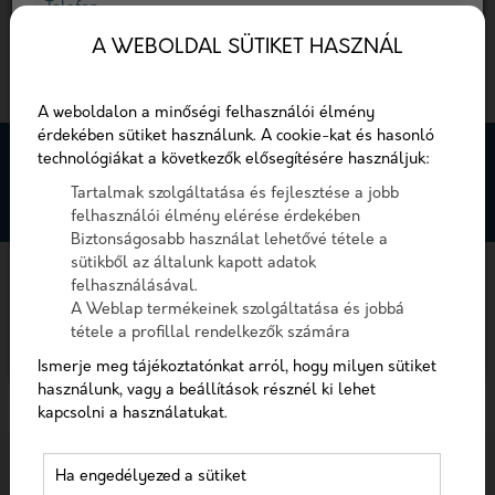
Telefon
A WEBOLDAL SÜTIKET HASZNÁL
Üzenet
Keresés
A weboldalon a minőségi felhasználói élmény
érdekében sütiket használunk. A cookie-kat és hasonló
A checkbox pipálásával - az Általános Adatvédelmi
A
B
C
E
F
G
I
M
N
O
R
technológiákat a következők elősegítésére használjuk:
Rendelet (GDPR) 6. cikk (1) bekezdés a) pontja, továbbá a
Tartalmak szolgáltatása és fejlesztése a jobb
7. cikk rendelkezése alapján - hozzájárulok, hogy az
S
W
felhasználói élmény elérése érdekében
adatkezelő a most megadott személyes adataimat a
Biztonságosabb használat lehetővé tétele a
GDPR, továbbá a saját adatkezelési tájékoztat
FŐOLDAL
EGÉSZSÉGÜGYI LEXIKON
sütikből az általunk kapott adatok
felhasználásával.
Hozzájárulok, hogy a weboldal kapcsolatfelvétel
Egészségügyi lexikon
A Weblap termékeinek szolgáltatása és jobbá
céljából tárolja az adataimat
tétele a profillal rendelkezők számára
Nem vagyok robot!
Ismerje meg tájékoztatónkat arról, hogy milyen sütiket
használunk, vagy a beállítások résznél ki lehet
kapcsolni a használatukat.
Kapcsolatfelvétel
Ha engedélyezed a sütiket