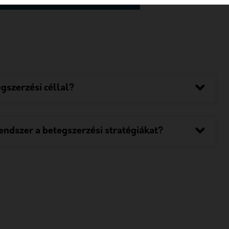
gszerzési céllal?
rendszer a betegszerzési stratégiákat?