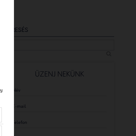
KERESÉS
ÜZENJ NEKÜNK
gy
Név
E-mail
Telefon