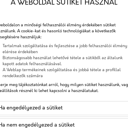
A WEBOLDAL SÜTIKET HASZNÁL
Telefon
SI STRATÉGIÁK
eboldalon a minőségi felhasználói élmény érdekében sütiket
Üzenet
ználunk. A cookie-kat és hasonló technológiákat a következők
és technikák, melyeket egészségügyi szolgáltatók
segítésére használjuk:
évő betegek megtartása érdekében. Ezek a
Tartalmak szolgáltatása és fejlesztése a jobb felhasználói élmény
A checkbox pipálásával - az Általános Adatvédelmi
is és hagyományos marketingelemeket, a közösségi
elérése érdekében
Rendelet (GDPR) 6. cikk (1) bekezdés a) pontja, továbbá a 7.
Biztonságosabb használat lehetővé tétele a sütikből az általunk
ttség javítására irányuló kezdeményezéseket.
cikk rendelkezése alapján - hozzájárulok, hogy az adatkezelő
kapott adatok felhasználásával.
a most megadott személyes adataimat a GDPR, továbbá a
A Weblap termékeinek szolgáltatása és jobbá tétele a profillal
saját adatkezelési tájékoztat
rendelkezők számára
erje meg tájékoztatónkat arról, hogy milyen sütiket használunk, va
Hozzájárulok, hogy a weboldal kapcsolatfelvétel céljából
eállítások résznél ki lehet kapcsolni a használatukat.
tárolja az adataimat
ng
Nem vagyok robot!
Ha engedélyezed a sütiket
eresőoptimalizálás (SEO), különösen a helyi SEO,
Kapcsolatfelvétel
ának növelésében. Egészségügyi szolgáltatók
Ha nem engedélyezed a sütiket