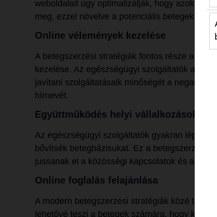
weboldalait úgy optimalizálják, hogy azok a he
meg, ezzel növelve a potenciális betegek általi
Online vélemények kezelése
A betegszerzési stratégiák fontos része a bet
kezelése. Az egészségügyi szolgáltatók aktív
javítani szolgáltatásaik minőségét a negatív vis
hírnevét.
Együttműködés helyi vállalkozásokkal
Az egészségügyi szolgáltatók gyakran lépnek p
bővítsék betegbázisukat. Ez a betegszerzési st
jussanak el a közösségi kapcsolatok és az aján
Online foglalás felajánlása
A modern betegszerzési stratégiák közé tartozik
lehetővé teszi a betegek számára, hogy kényel