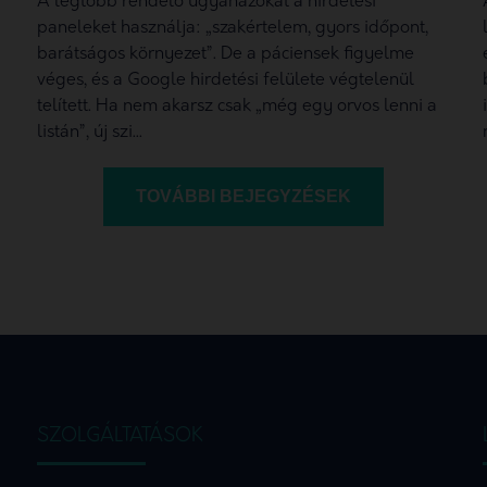
A legtöbb rendelő ugyanazokat a hirdetési
paneleket használja: „szakértelem, gyors időpont,
barátságos környezet”. De a páciensek figyelme
véges, és a Google hirdetési felülete végtelenül
telített. Ha nem akarsz csak „még egy orvos lenni a
listán”, új szi...
TOVÁBBI BEJEGYZÉSEK
SZOLGÁLTATÁSOK