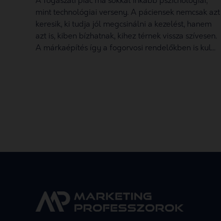
A fogászati piac ma sokkal inkább pszichológiai,
mint technológiai verseny. A páciensek nemcsak azt
keresik, ki tudja jól megcsinálni a kezelést, hanem
azt is, kiben bízhatnak, kihez térnek vissza szívesen.
A márkaépítés így a fogorvosi rendelőkben is kul...