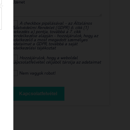
Üzenet
A checkbox pipálásával - az Általános
Adatvédelmi Rendelet (GDPR) 6. cikk (1)
bekezdés a) pontja, továbbá a 7. cikk
rendelkezése alapján - hozzájárulok, hogy az
adatkezelő a most megadott személyes
adataimat a GDPR, továbbá a saját
adatkezelési tájékoztat
Hozzájárulok, hogy a weboldal
kapcsolatfelvétel céljából tárolja az adataimat
Nem vagyok robot!
Kapcsolatfelvétel