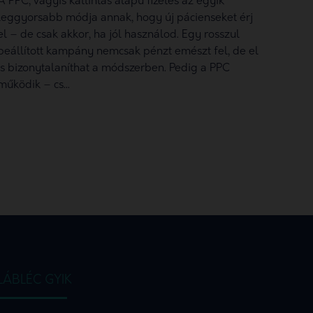
A PPC, vagyis kattintás alapú fizetés az egyik
leggyorsabb módja annak, hogy új pácienseket érj
el – de csak akkor, ha jól használod. Egy rosszul
beállított kampány nemcsak pénzt emészt fel, de el
is bizonytalaníthat a módszerben. Pedig a PPC
működik – cs...
LÁBLÉC GYIK