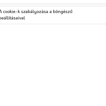
lyi keresési eredményekben előkelő helyen jelenjenek
 megtalálhatóságot.
A cookie-k szabályozása a böngésző
beállításaival
egek online véleményeinek figyelemmel kísérése és
an válaszolnak a betegvéleményekre, és igyekeznek
szajelzések alapján, ezáltal javítva a praxis online
artnerségre más helyi vállalkozásokkal, hogy
ratégia lehetővé teszi, hogy új betegcsoportokhoz
lások révén.
 az online foglalási lehetőségek biztosítása, amely
mesen és egyszerűen foglaljanak időpontot. Ez