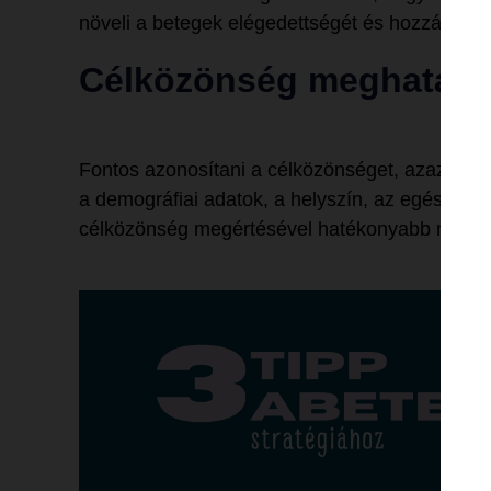
növeli a betegek elégedettségét és hozzájárul
Célközönség meghatáro
Fontos azonosítani a célközönséget, azaz azokat
a demográfiai adatok, a helyszín, az egészség
célközönség megértésével hatékonyabb marketi