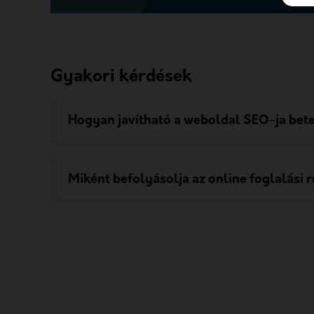
Gyakori kérdések
Hogyan javítható a weboldal SEO-ja bete
Miként befolyásolja az online foglalási 