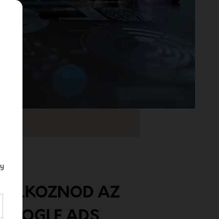
gy
GLALKOZNOD AZ
 GOOGLE ADS