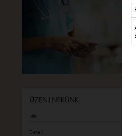
ÜZENJ NEKÜNK
Név
E-mail