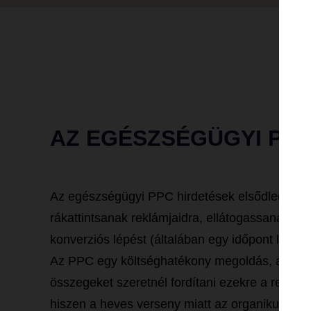
AZ EGÉSZSÉGÜGYI PP
Az egészségügyi PPC hirdetések elsődleges cél
rákattintsanak reklámjaidra, ellátogassanak we
konverziós lépést (általában egy időpont lefogl
Az PPC egy költséghatékony megoldás, amel
összegeket szeretnél fordítani ezekre a reklá
hiszen a heves verseny miatt az organikus rang