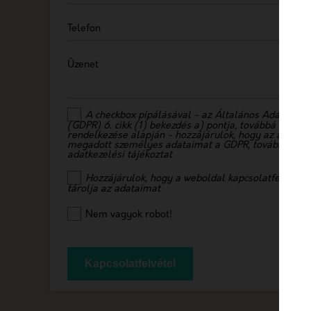
Telefon
Üzenet
A checkbox pipálásával - az Általános Adatvédel
(GDPR) 6. cikk (1) bekezdés a) pontja, továbbá a 7. cik
rendelkezése alapján - hozzájárulok, hogy az adatke
megadott személyes adataimat a GDPR, továbbá a sa
adatkezelési tájékoztat
Hozzájárulok, hogy a weboldal kapcsolatfelvétel 
tárolja az adataimat
Nem vagyok robot!
Kapcsolatfelvétel