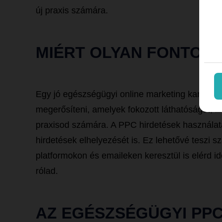
új praxis számára.
MIÉRT OLYAN FONTOS
Egy jó egészségügyi online marketing kampány
megerősíteni, amelyek fokozott láthatóságot, i
praxisod számára. A PPC hirdetések használata
hirdetések elhelyezését is. Ez lehetővé teszi
platformokon és emaileken keresztül is elérd id
rólad.
AZ EGÉSZSÉGÜGYI PPC