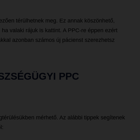
zően térülhetnek meg. Ez annak köszönhető,
 ha valaki rájuk is kattint. A PPC-re éppen ezért
iákkal azonban számos új pácienst szerezhetsz
ÉSZSÉGÜGYI PPC
érülésükben mérhető. Az alábbi tippek segítenek
l: