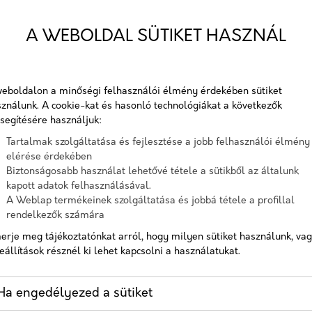
ting Professzorok PPC
Telefon
A WEBOLDAL SÜTIKET HASZNÁL
n szerkesztettük meg. Kettős
Üzenet
vezetőinek, mi is az a
eboldalon a minőségi felhasználói élmény érdekében sütiket
tés, ezzel bíztatva őket
ználunk. A cookie-kat és hasonló technológiákat a következők
A checkbox pipálásával - az Általános Adatvédelmi
 hirdetései kezelésével
segítésére használjuk:
Rendelet (GDPR) 6. cikk (1) bekezdés a) pontja, továbbá a 7.
ségügyi vállalkozásoknak,
Tartalmak szolgáltatása és fejlesztése a jobb felhasználói élmény
cikk rendelkezése alapján - hozzájárulok, hogy az adatkezelő
elérése érdekében
éseiket optimalizálni.
a most megadott személyes adataimat a GDPR, továbbá a
Biztonságosabb használat lehetővé tétele a sütikből az általunk
saját adatkezelési tájékoztat
kapott adatok felhasználásával.
A Weblap termékeinek szolgáltatása és jobbá tétele a profillal
Hozzájárulok, hogy a weboldal kapcsolatfelvétel céljából
rendelkezők számára
tárolja az adataimat
erje meg tájékoztatónkat arról, hogy milyen sütiket használunk, va
Nem vagyok robot!
eállítások résznél ki lehet kapcsolni a használatukat.
MIÉRT KELL FO
Kapcsolatfelvétel
Ha engedélyezed a sütiket
EGÉSZSÉGÜGYI