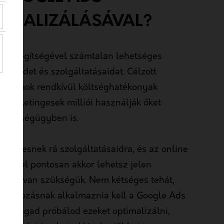
TIMALIZÁLÁSÁVAL?
ek segítségével számtalan lehetséges
ékeidet és szolgáltatásaidat. Célzott
 reklámok rendkívül költséghatékonyak
 marketingesek milliói használják őket
 egészségügyben is.
en keresnek rá szolgáltatásaidra, és az online
égével pontosan akkor lehetsz jelen
ségre van szükségük. Nem kétséges tehát,
lalkozásnak alkalmaznia kell a Google Ads
 Te magad próbálod ezeket optimalizálni,