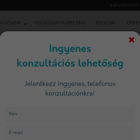
EGÉSZSÉGÜGYI 
ATÁSAINK
FOGÁSZATI MARKETING
FŐOLDAL
CIKKE
Ingyenes
konzultációs lehetőség
RVOSOKNAK ÉS KLINIKÁKNAK
Jelentkezz ingyenes, telefonos
C
konzultációnkra!
gle Ads
Név
inikáknak
E-mail