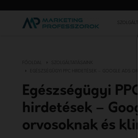
SZOLGÁLT
FŐOLDAL
SZOLGÁLTATÁSAINK
EGÉSZSÉGÜGYI PPC HIRDETÉSEK – GOOGLE ADS O
Egészségügyi PP
hirdetések – Goo
orvosoknak és kl