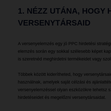
1. NÉZZ UTÁNA, HOGY
VERSENYTÁRSAID
A versenyelemzés egy jó PPC hirdetési stratégi
elemzés során egy sokkal szélesebb képet kap
is szeretnéd meghirdetni termékeidet vagy szol
Többek között kiderítheted, hogy versenytársa
használnak, amelyek saját célzási és ajánlattéte
versenyelemzéssel olyan eszközökre tehetsz sz
hirdetéseidet és megelőzni versenytársaidat.