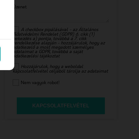
Üzenet
A checkbox pipálásával - az Általános
Adatvédelmi Rendelet (GDPR) 6. cikk (1)
bekezdés a) pontja, továbbá a 7. cikk
rendelkezése alapján - hozzájárulok, hogy az
adatkezelő a most megadott személyes
adataimat a GDPR, továbbá a saját
adatkezelési tájékoztat
Hozzájárulok, hogy a weboldal
kapcsolatfelvétel céljából tárolja az adataimat
Nem vagyok robot!
KAPCSOLATFELVÉTEL