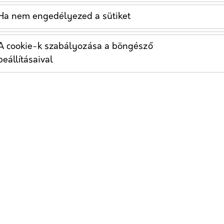
Ha nem engedélyezed a sütiket
HIRDETÉSEK OP
A cookie-k szabályozása a böngésző
Az egészségügyi PPC hirdetés
beállításaival
páciensnek mutathatod be term
jellegük miatt ezek az online
lehetnek, így nem csoda, hogy
világszerte, többek között az
Ideális pácienseid az internet
egészségügyi reklámok segíts
számukra, amikor orvosi segít
hogy minden egészségügyi vál
hirdetéseket. Ha úgy döntesz,