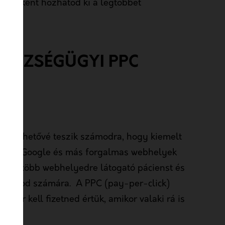
gy miként hozhatod ki a legtöbbet
dből!
GÉSZSÉGÜGYI PPC
ek lehetővé teszik számodra, hogy kiemelt
j meg a Google és más forgalmas webhelyek
atóság több webhelyedre látogató pácienst és
praxisod számára. A PPC (pay-per-click)
kkor kell fizetned értük, amikor valaki rá is