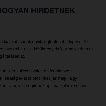
 HOGYAN HIRDETNEK
a kialakításának egyik legfontosabb lépése. Az
sz azokról a PPC körülményekről, amelyekben te
gáltatásaidat.
id milyen kulcsszavakat és fogalmazást
li stratégiádat is befolyásolják majd. Egy
ert, amelyek segítenek optimalizálni keresési