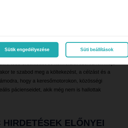
 AZ EGÉSZSÉGÜGYI PPC?
Sütik engedélyezése
Süti beállítások
t gyakran érdemes PPC hirdetésekkel is
lletve több érdeklődőt és konverziót szereznek majd
kor te szabod meg a költekezést, a célzást és a
 számodra, hogy a keresőmotorokon, közösségi
eális pácienseidet, akik még nem is hallottak
 HIRDETÉSEK ELŐNYEI