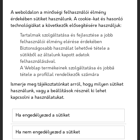
Telefon
FŐOLDAL
EGÉSZSÉGÜGYI LEXIKON
A weboldalon a minőségi felhasználói élmény
FOGORVOS TIKTOK
érdekében sütiket használunk. A cookie-kat és hasonló
Üzenet
technológiákat a következők elősegítésére használjuk:
A TikTok, a táncos kihívásokról és
Tartalmak szolgáltatása és fejlesztése a jobb
felhasználói élmény elérése érdekében
vírustrendekről ismert közösségi média
A checkbox pipálásával - az Általános Adatvédelmi
Biztonságosabb használat lehetővé tétele a
Rendelet (GDPR) 6. cikk (1) bekezdés a) pontja, továbbá a
platform, kiváló lehetőséget nyújt a fogorvosi
sütikből az általunk kapott adatok
7. cikk rendelkezése alapján - hozzájárulok, hogy az
rendelők számára, hogy kapcsolatot
felhasználásával.
adatkezelő a most megadott személyes adataimat a
A Weblap termékeinek szolgáltatása és jobbá
építsenek potenciális pácienseikkel, és
GDPR, továbbá a saját adatkezelési tájékoztat
tétele a profillal rendelkezők számára
szórakoztató, megnyerő módon mutassák be
Hozzájárulok, hogy a weboldal kapcsolatfelvétel
Ismerje meg tájékoztatónkat arról, hogy milyen sütiket
szolgáltatásaikat.
céljából tárolja az adataimat
használunk, vagy a beállítások résznél ki lehet
kapcsolni a használatukat.
Nem vagyok robot!
Miért érdemes a TikTok
Ha engedélyezed a sütiket
marketinget
Kapcsolatfelvétel
Ha nem engedélyezed a sütiket
fogorvosoknak