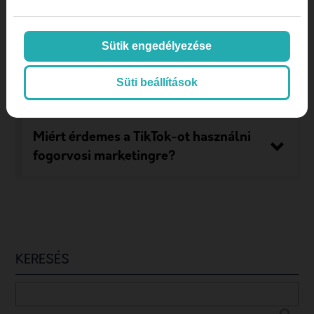
Sütik engedélyezése
Süti beállítások
Gyakori kérdések
Miért érdemes a TikTok-ot használni
fogorvosi marketingre?
KERESÉS