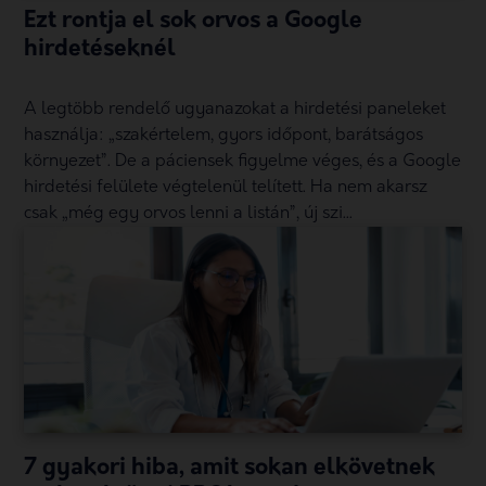
Ezt rontja el sok orvos a Google
hirdetéseknél
A legtöbb rendelő ugyanazokat a hirdetési paneleket
használja: „szakértelem, gyors időpont, barátságos
környezet”. De a páciensek figyelme véges, és a Google
hirdetési felülete végtelenül telített. Ha nem akarsz
csak „még egy orvos lenni a listán”, új szi...
7 gyakori hiba, amit sokan elkövetnek