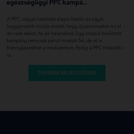
egészségügyi PPC kampá...
A PPC, vagyis kattintás alapú fizetés az egyik
leggyorsabb módja annak, hogy új pácienseket érj el –
de csak akkor, ha jól használod. Egy rosszul beállított
kampány nemcsak pénzt emészt fel, de el is
bizonytalaníthat a módszerben. Pedig a PPC működik –
cs...
TOVÁBBI BEJEGYZÉSEK