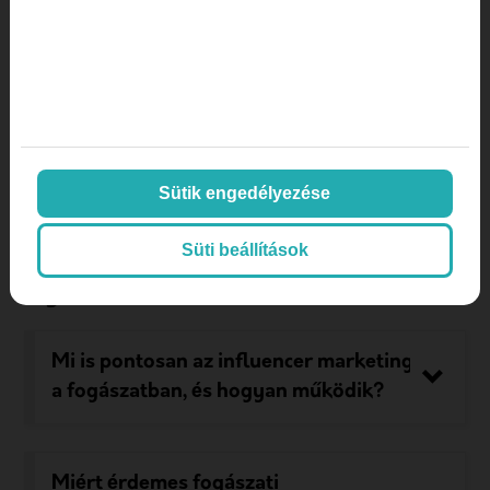
A követőkódok vagy az egyedi foglalási linkek
használata segít megérteni, hány lead vagy ügyfél
származik közvetlenül az influencer
kampányokból.
Sütik engedélyezése
Süti beállítások
Gyakori kérdések
Mi is pontosan az influencer marketing
a fogászatban, és hogyan működik?
Miért érdemes fogászati