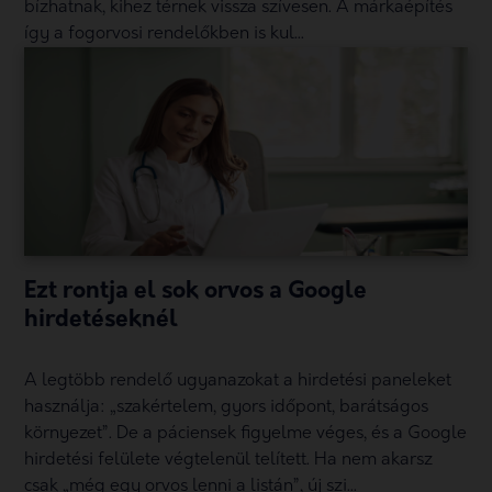
bízhatnak, kihez térnek vissza szívesen. A márkaépítés
így a fogorvosi rendelőkben is kul...
Ezt rontja el sok orvos a Google
hirdetéseknél
A legtöbb rendelő ugyanazokat a hirdetési paneleket
használja: „szakértelem, gyors időpont, barátságos
környezet”. De a páciensek figyelme véges, és a Google
hirdetési felülete végtelenül telített. Ha nem akarsz
csak „még egy orvos lenni a listán”, új szi...