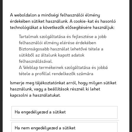
Telefon
FŐOLDAL
EGÉSZSÉGÜGYI LEXIKON
INFLUENCER MARKETING FOGORVOSOKNAK
A weboldalon a minőségi felhasználói élmény
Üzenet
érdekében sütiket használunk. A cookie-kat és hasonló
technológiákat a következők elősegítésére használjuk:
Mi az influencer
Tartalmak szolgáltatása és fejlesztése a jobb
A checkbox pipálásával - az Általános Adatvédelmi
marketing
felhasználói élmény elérése érdekében
Rendelet (GDPR) 6. cikk (1) bekezdés a) pontja, továbbá a
Biztonságosabb használat lehetővé tétele a
7. cikk rendelkezése alapján - hozzájárulok, hogy az
sütikből az általunk kapott adatok
fogorvosoknak?
adatkezelő a most megadott személyes adataimat a
felhasználásával.
GDPR, továbbá a saját adatkezelési tájékoztat
A Weblap termékeinek szolgáltatása és jobbá
tétele a profillal rendelkezők számára
Hozzájárulok, hogy a weboldal kapcsolatfelvétel
Ismerje meg tájékoztatónkat arról, hogy milyen sütiket
céljából tárolja az adataimat
Az influencer marketing fogorvosoknak egy
használunk, vagy a beállítások résznél ki lehet
kapcsolni a használatukat.
Nem vagyok robot!
stratégiai megközelítés, amely során
fogászati szolgáltatásokat közösségi média
befolyásolók, vagyis influencerek
Ha engedélyezed a sütiket
Kapcsolatfelvétel
népszerűsítenek. Az ilyen marketing lehetővé
teszi a fogorvosok számára, hogy hiteles és
Ha nem engedélyezed a sütiket