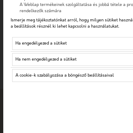
A Weblap termékeinek szolgáltatása és jobbá tétele a prof
elkerüld
egy professzionális, egészségügyi
rendelkezők számára
influencer marketing ügynökségre van
Ismerje meg tájékoztatónkat arról, hogy milyen sütiket haszná
szükséged!
a beállítások résznél ki lehet kapcsolni a használatukat.
Ha engedélyezed a sütiket
SEGÍTSÜNK MEGTALÁLNI A TÖKÉLETES INFLUENCE
Ha nem engedélyezed a sütiket
A cookie-k szabályozása a böngésző beállításaival