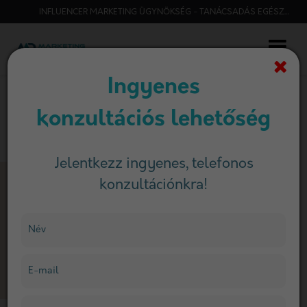
INFLUENCER MARKETING ÜGYNÖKSÉG - TANÁCSADÁS EGÉSZSÉGÜGYI CÉGEKNEK
Ingyenes
konzultációs lehetőség
Jelentkezz ingyenes, telefonos
konzultációnkra!
Név
E-mail
FŐOLDAL
SZOLGÁLTATÁSAINK