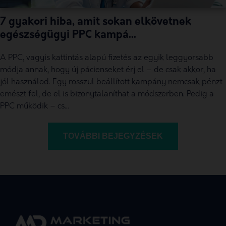
7 gyakori hiba, amit sokan elkövetnek
egészségügyi PPC kampá...
A PPC, vagyis kattintás alapú fizetés az egyik leggyorsabb
módja annak, hogy új pácienseket érj el – de csak akkor, ha
jól használod. Egy rosszul beállított kampány nemcsak pénzt
emészt fel, de el is bizonytalaníthat a módszerben. Pedig a
PPC működik – cs...
TOVÁBBI BEJEGYZÉSEK