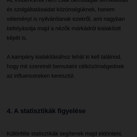
Az influencerek nem csak bemutatják termékeidet
és szolgáltatásaidat közönségüknek, hanem
véleményt is nyilvánítanak ezekről, ami nagyban
befolyásolja majd a nézők márkádról kialakított
képét is.
A kampány kialakításához tehát ki kell találnod,
hogy mit szeretnél bemutatni célközönségednek
az influencereken keresztül.
4. A statisztikák figyelése
Különféle statisztikák segítenek majd eldönteni,