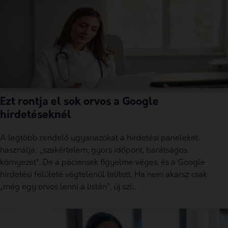
Ezt rontja el sok orvos a Google
hirdetéseknél
A legtöbb rendelő ugyanazokat a hirdetési paneleket
használja: „szakértelem, gyors időpont, barátságos
környezet”. De a páciensek figyelme véges, és a Google
hirdetési felülete végtelenül telített. Ha nem akarsz csak
„még egy orvos lenni a listán”, új szi...