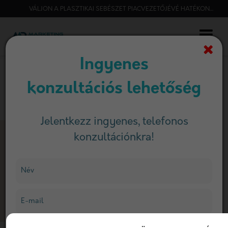
VÁLJON A PLASZTIKAI SEBÉSZET PIACVEZETŐJÉVÉ HATÉKONY MARKETINGGEL!
Ingyenes
konzultációs lehetőség
Jelentkezz ingyenes, telefonos
konzultációnkra!
Név
E-mail
FŐOLDAL
SZOLGÁLTATÁSAINK