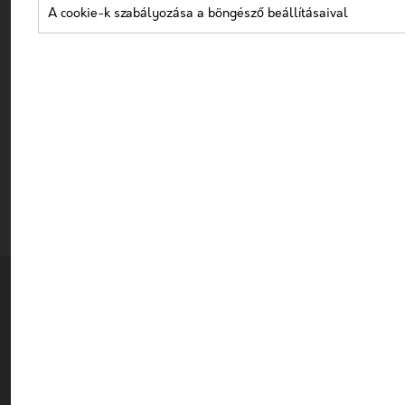
A cookie-k szabályozása a böngésző beállításaival
Önnek, hogy kitűnjön a plasztikai sebészetek
növekvő piacán!
EGYÉNRE SZABOTT MARKETING AJÁNLATKÉRÉS