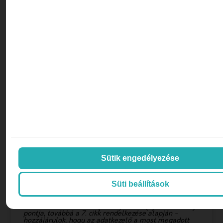
ÜZENJ NEKÜNK
Név
E-mail
Telefon
Sütik engedélyezése
Üzenet
Süti beállítások
A checkbox pipálásával - az Általános
Adatvédelmi Rendelet (GDPR) 6. cikk (1) bekezdés a)
pontja, továbbá a 7. cikk rendelkezése alapján -
hozzájárulok, hogy az adatkezelő a most megadott