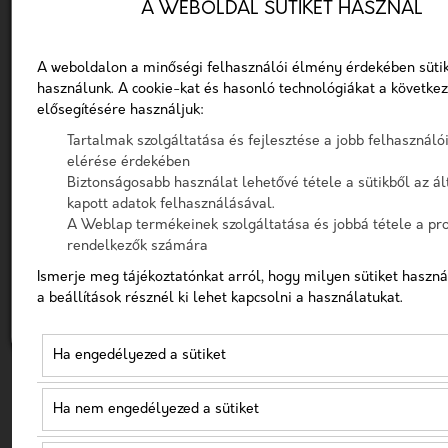
A WEBOLDAL SÜTIKET HASZNÁL
Telefon
PLASZTIKAI SEBÉSZET MARKETING
Váljon a plasztikai
Üzenet
A weboldalon a minőségi felhasználói élmény érdekében süti
használunk. A cookie-kat és hasonló technológiákat a követke
sebészet
elősegítésére használjuk:
A checkbox pipálásával - az Általános Adatvédelmi
Tartalmak szolgáltatása és fejlesztése a jobb felhasznál
piacvezetőjévé
Rendelet (GDPR) 6. cikk (1) bekezdés a) pontja, továbbá a
elérése érdekében
7. cikk rendelkezése alapján - hozzájárulok, hogy az
Biztonságosabb használat lehetővé tétele a sütikből az ál
hatékony
adatkezelő a most megadott személyes adataimat a
kapott adatok felhasználásával.
GDPR, továbbá a saját adatkezelési tájékoztat
A Weblap termékeinek szolgáltatása és jobbá tétele a prof
marketinggel!
rendelkezők számára
Hozzájárulok, hogy a weboldal kapcsolatfelvétel
Ismerje meg tájékoztatónkat arról, hogy milyen sütiket haszná
céljából tárolja az adataimat
a beállítások résznél ki lehet kapcsolni a használatukat.
Szeretne több pácienst elérni, növelni
Nem vagyok robot!
rendelője forgalmát, és stabil alapokra
Ha engedélyezed a sütiket
helyezni vállalkozása
Kapcsolatfelvétel
marketingtevékenységét?
A Marketing
Ha nem engedélyezed a sütiket
Professzorok marketing ügynökség segít