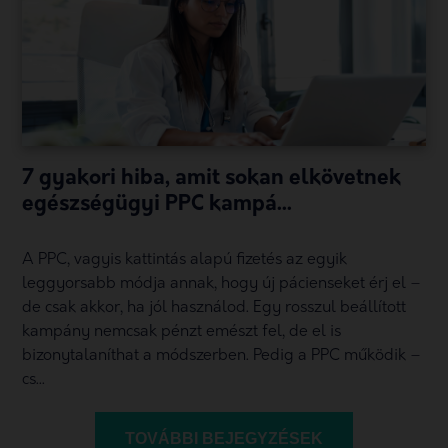
7 gyakori hiba, amit sokan elkövetnek
egészségügyi PPC kampá...
A PPC, vagyis kattintás alapú fizetés az egyik
leggyorsabb módja annak, hogy új pácienseket érj el –
de csak akkor, ha jól használod. Egy rosszul beállított
kampány nemcsak pénzt emészt fel, de el is
bizonytalaníthat a módszerben. Pedig a PPC működik –
cs...
TOVÁBBI BEJEGYZÉSEK