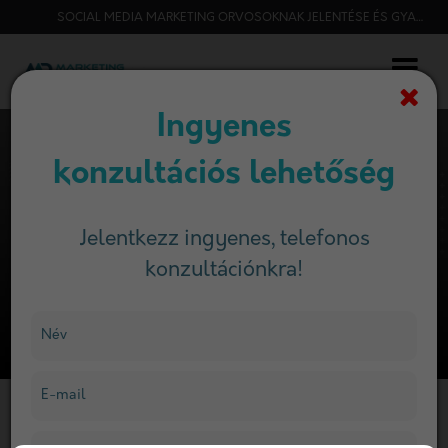
SOCIAL MEDIA MARKETING ORVOSOKNAK JELENTÉSE ÉS GYAKORLATA
Ingyenes
konzultációs lehetőség
Social media marketing
Jelentkezz ingyenes, telefonos
orvosoknak
konzultációnkra!
Név
E-mail