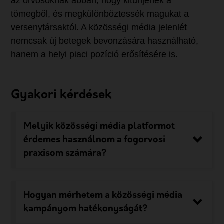
az orvosoknak abban, hogy kitűnjenek a
tömegből, és megkülönböztessék magukat a
versenytársaktól. A közösségi média jelenlét
nemcsak új betegek bevonzására használható,
hanem a helyi piaci pozíció erősítésére is.
Gyakori kérdések
Melyik közösségi média platformot
érdemes használnom a fogorvosi
praxisom számára?
Hogyan mérhetem a közösségi média
kampányom hatékonyságát?