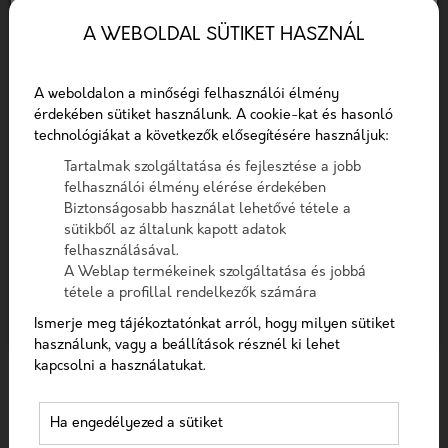
Telefon
FŐOLDAL
EGÉSZSÉGÜGYI LEXIKON
A WEBOLDAL SÜTIKET HASZNÁL
SOCIAL MEDIA MARKETING ORVOSOKNAK
Üzenet
A weboldalon a minőségi felhasználói élmény
A social media marketing orvosoknak egy
érdekében sütiket használunk. A cookie-kat és hasonló
technológiákat a következők elősegítésére használjuk:
integrált digitális marketingstratégia, amely a
A checkbox pipálásával - az Általános Adatvédelmi
Rendelet (GDPR) 6. cikk (1) bekezdés a) pontja, továbbá a
közösségi média platformokat használja az
Tartalmak szolgáltatása és fejlesztése a jobb
7. cikk rendelkezése alapján - hozzájárulok, hogy az
felhasználói élmény elérése érdekében
orvosi márkaépítés, új betegek elérés és a
adatkezelő a most megadott személyes adataimat a
Biztonságosabb használat lehetővé tétele a
praxis bővítés céljából. Ez a megközelítés
GDPR, továbbá a saját adatkezelési tájékoztat
sütikből az általunk kapott adatok
kihasználja a közösségi médiát, mint eszközt
felhasználásával.
Hozzájárulok, hogy a weboldal kapcsolatfelvétel
az információterjesztésre, interakcióra a
A Weblap termékeinek szolgáltatása és jobbá
céljából tárolja az adataimat
tétele a profillal rendelkezők számára
betegekkel, és a szakmai láthatóság
Nem vagyok robot!
Ismerje meg tájékoztatónkat arról, hogy milyen sütiket
növelésére.
használunk, vagy a beállítások résznél ki lehet
kapcsolni a használatukat.
Kapcsolatfelvétel
Új betegek elérése social
Ha engedélyezed a sütiket
media marketinggel