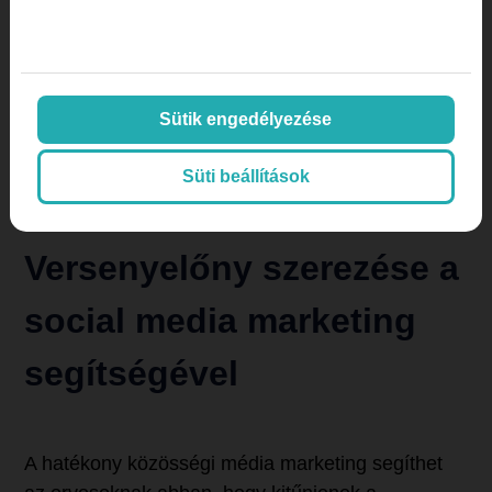
Az aktív közösségi média jelenlét segítségével az
orvosok folyamatosan kapcsolatban maradhatnak
betegeikkel, ezáltal növelve az ismételt
látogatások számát és a betegek hűségét. A
Sütik engedélyezése
közösségi média egy újabb kapcsolati pontot
biztosít, amelyen keresztül az orvosok
Süti beállítások
megtarthatják betegeik figyelmét és erősíthetik
velük a kapcsolatot.
Versenyelőny szerezése a
social media marketing
segítségével
A hatékony közösségi média marketing segíthet