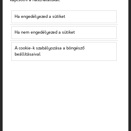
kapcsolni a használatukat.
az digitális egészségügyi marketingtrendet,
mivel az egészségügyi marketingszakemberek
mindössze 8%-a tekintette az online
Ha engedélyezed a sütiket
értékeléseket a legfontosabb
marketingcsatornának 2019-ben. Azóta az
Ha nem engedélyezed a sütiket
online értékelések fontossága azonban jóval
többet nőtt.
A cookie-k szabályozása a böngésző
beállításaival