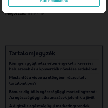
Süti beállítások
Megosztás:
Tartalomjegyzék
Könnyen gyűjthetsz véleményeket a keresési
helyezések és a konverziók növelése érdekében
Mostantól a videó az előnyben részesített
tartalomtípus?
Bónusz digitális egészségügyi marketingtrend:
Az egészségügyi alkalmazások jelentik a jövőt
A digitális egészségügyi marketingtrendek