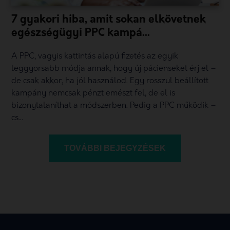
7 gyakori hiba, amit sokan elkövetnek
egészségügyi PPC kampá...
A PPC, vagyis kattintás alapú fizetés az egyik
leggyorsabb módja annak, hogy új pácienseket érj el –
de csak akkor, ha jól használod. Egy rosszul beállított
kampány nemcsak pénzt emészt fel, de el is
bizonytalaníthat a módszerben. Pedig a PPC működik –
cs...
TOVÁBBI BEJEGYZÉSEK