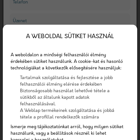
Telefon
Frissítve:
2023. június 7.
Üzenet
A hírnév-kezelés kulcsfontosságú az új
betegek áttéréséhez. A potenciális betegek
A WEBOLDAL SÜTIKET HASZNÁL
minden nap egészségügyi szakembereket
A checkbox pipálásával - az Általános Adatvédelmi
keresnek az interneten, és a kutatások azt
Rendelet (GDPR) 6. cikk (1) bekezdés a) pontja, továbbá a
A weboldalon a minőségi felhasználói élmény
7. cikk rendelkezése alapján - hozzájárulok, hogy az
találták, hogy az emberek majdnem annyira
érdekében sütiket használunk. A cookie-kat és hasonló
adatkezelő a most megadott személyes adataimat a
megbíznak az online értékelésekben, mint a
technológiákat a következők elősegítésére használjuk:
GDPR, továbbá a saját adatkezelési tájékoztat
személyes hivatkozásokban. Ez az oka annak,
Tartalmak szolgáltatása és fejlesztése a jobb
hogy a felhasználók által generált tartalmakra,
Hozzájárulok, hogy a weboldal kapcsolatfelvétel
felhasználói élmény elérése érdekében
például az értékelésekre ma már nagy súlyt
céljából tárolja az adataimat
Biztonságosabb használat lehetővé tétele a
sütikből az általunk kapott adatok
helyeznek a keresőmotorok. Ha a
Nem vagyok robot!
felhasználásával.
hírnévkezelés nem része a digitális
A Weblap termékeinek szolgáltatása és jobbá
egészségügyi marketingstratégiádnak, akkor
tétele a profillal rendelkezők számára
Kapcsolatfelvétel
nagy valószínűséggel veszíteni fogsz a
Ismerje meg tájékoztatónkat arról, hogy milyen sütiket
betegekből. Itt az ideje, hogy megugorjuk ezt
használunk, vagy a beállítások résznél ki lehet