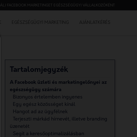
ÁLJ FACEBOOK MARKETINGET EGÉSZSÉGÜGYI VÁLLALKOZÓKÉNT
K
EGÉSZSÉGÜGYI MARKETING
AJÁNLATKÉRÉS
Tartalomjegyzék
A Facebook üzleti és marketingelőnyei az
egészségügy számára
Bizonyos értelemben ingyenes
Egy egész közösséget kínál
Hangot ad az ügyfélnek
Terjeszti márkád hírnevét, illetve branding
üzenetét
Segít a keresőoptimalizálásban