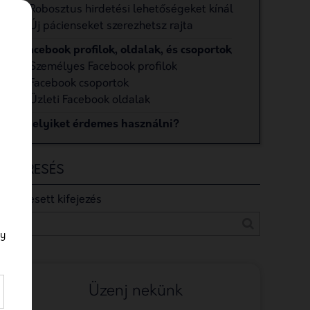
Robosztus hirdetési lehetőségeket kínál
Új pácienseket szerezhetsz rajta
Facebook profilok, oldalak, és csoportok
Személyes Facebook profilok
Facebook csoportok
Üzleti Facebook oldalak
Melyiket érdemes használni?
KERESÉS
Keresett kifejezés
gy
Üzenj nekünk