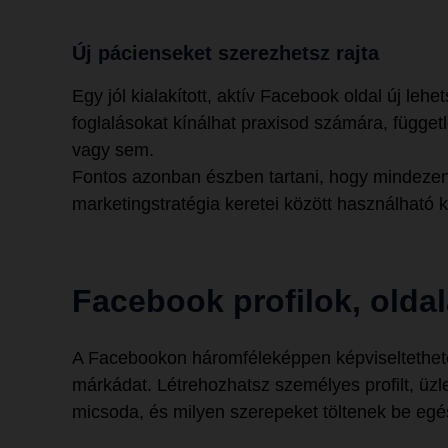
Új pácienseket szerezhetsz rajta
Egy jól kialakított, aktív Facebook oldal új leh
foglalásokat kínálhat praxisod számára, függetle
vagy sem.
Fontos azonban észben tartani, hogy mindeze
marketingstratégia keretei között használható k
Facebook profilok, olda
A Facebookon háromféleképpen képviseltethete
márkádat. Létrehozhatsz személyes profilt, üzle
micsoda, és milyen szerepeket töltenek be e