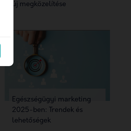
új megközelítése
Egészségügyi marketing
2025-ben: Trendek és
lehetőségek