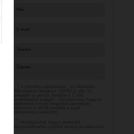
Név
E-mail
Telefon
Üzenet
A checkbox pipálásával - az Általános
Adatvédelmi Rendelet (GDPR) 6. cikk (1)
bekezdés a) pontja, továbbá a 7. cikk
rendelkezése alapján - hozzájárulok, hogy az
adatkezelő a most megadott személyes
adataimat a GDPR, továbbá a saját
adatkezelési tájékoztat
Hozzájárulok, hogy a weboldal
kapcsolatfelvétel céljából tárolja az adataimat