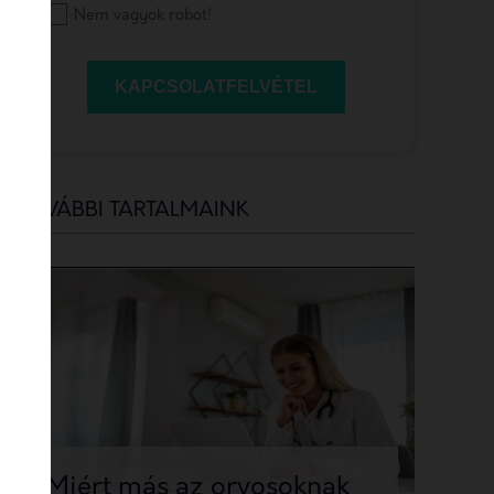
Nem vagyok robot!
KAPCSOLATFELVÉTEL
TOVÁBBI TARTALMAINK
Miért más az orvosoknak