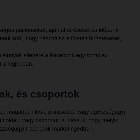
etséges pácienseket, ajánlatkéréseket és időpont-
nül attól, hogy használsz-e fizetett hirdetéseket,
n előnyök ellenére a Facebook egy komplex
i a legjobban.
lak, és csoportok
d magadat, illetve praxisodat, vagy egészségügyi
ti oldalt, vagy csoportot is. Lássuk, hogy melyik
gészségügyi Facebook marketingedben.