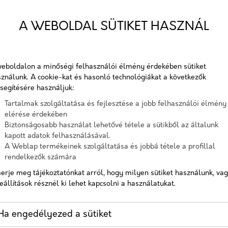
Telefon
A WEBOLDAL SÜTIKET HASZNÁL
égi platform létezik, az emberek túlnyomó
közül. Szerencsére a közösségi média
Üzenet
tformot ismerni a hatékony közösségi média
eboldalon a minőségi felhasználói élmény érdekében sütiket
ül a Facebook áll.
ználunk. A cookie-kat és hasonló technológiákat a következők
A checkbox pipálásával - az Általános Adatvédelmi
platform több, mint 2,8 milliárd felhasználóval
segítésére használjuk:
Rendelet (GDPR) 6. cikk (1) bekezdés a) pontja, továbbá a 7.
ma egyre csak nő. Azonban a Facebook nem csak
Tartalmak szolgáltatása és fejlesztése a jobb felhasználói élmény
cikk rendelkezése alapján - hozzájárulok, hogy az adatkezelő
elérése érdekében
sok számára, hanem azért is, mert egyre többen
a most megadott személyes adataimat a GDPR, továbbá a
Biztonságosabb használat lehetővé tétele a sütikből az általunk
saját adatkezelési tájékoztat
kapott adatok felhasználásával.
atos tippekre, eseményekre, videókra és egyéb
A Weblap termékeinek szolgáltatása és jobbá tétele a profillal
Hozzájárulok, hogy a weboldal kapcsolatfelvétel céljából
engetegen néznek utána orvosi praxisoknak és
rendelkezők számára
tárolja az adataimat
ék velük a kapcsolatot.
erje meg tájékoztatónkat arról, hogy milyen sütiket használunk, va
Nem vagyok robot!
k, kétirányú kommunikációt biztosít a
eállítások résznél ki lehet kapcsolni a használatukat.
ügyi márkák között. A felhasználók felvehetik a
Kapcsolatfelvétel
k iránt érdeklődnek, illetve visszajelzéseket
Ha engedélyezed a sütiket
ak, illetve egyéb egészségügyi entitásoknak.