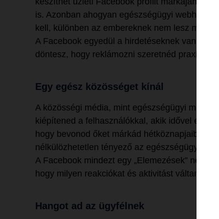
készíthet üzleti Facebook profilt márkájának, 
is. Azonban ahogyan egészségügyi webhelyedde
kell, különben az embereknek nem lesz miért k
A Facebook egyedül a hirdetéseknek vannak kö
döntesz, hogy reklámozni szeretnéd praxisodat
Egy egész közösséget kínál
A közösségi média, mint egészségügyi marketin
kiépítened a felhasználókkal, akik idővel egy 
hogy bevonod őket márkád hétköznapjaiba, eln
nélkülözhetetlen tényező az egészségügyben.
A Facebook mindezt egy „Elemezések” nevű anali
hogy milyen reakciókat és aktivitást váltanak k
Hangot ad az ügyfélnek