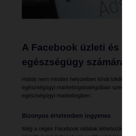
A Facebook üzleti és ma
egészségügy számára
Habár nem minden helyzetben kínál tökéletes
egészségügyi marketingstratégiában szerepelni
egészségügyi marketingben:
Bizonyos értelemben ingyenes
Még a céges Facebook oldalak létrehozása, ille