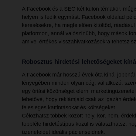
A Facebook és a SEO két külön témakör, mégis
helyen is fedik egymást. Facebook oldalad péld
keresésekre, ha megfelelően kitöltöd, ráadásul
platformon, annál valószínűbb, hogy mások forr
amivel értékes visszahivatkozásokra tehetsz sz
Robosztus hirdetési lehetőségeket kíná
A Facebook már hosszú évek óta kínál jobbnál 
lényegében minden olyan cég, vállalkozó, szer
egy óriási közönséget elérni marketingüzeneteik
lehetővé, hogy reklámjaid csak az igazán érdek
felesleges kattintásokat és költségeket.
Célozhatsz többek között hely, kor, nem, érdekl
többféle hirdetéstípus közül is választhatsz, h
üzeneteidet ideális pácienseidnek.