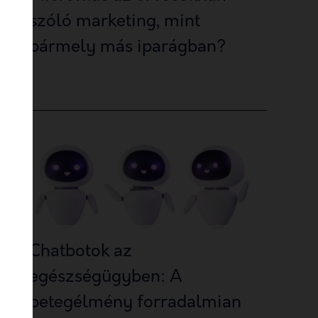
szóló marketing, mint
bármely más iparágban?
Chatbotok az
egészségügyben: A
betegélmény forradalmian