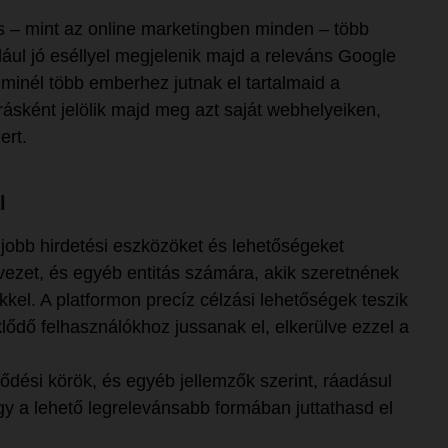
 – mint az online marketingben minden – több
ául jó eséllyel megjelenik majd a releváns Google
 minél több emberhez jutnak el tartalmaid a
ásként jelölik majd meg azt saját webhelyeiken,
ert.
l
jobb hirdetési eszközöket és lehetőségeket
vezet, és egyéb entitás számára, akik szeretnének
kel. A platformon precíz célzási lehetőségek teszik
lődő felhasználókhoz jussanak el, elkerülve ezzel a
ődési körök, és egyéb jellemzők szerint, ráadásul
ogy a lehető legrelevánsabb formában juttathasd el