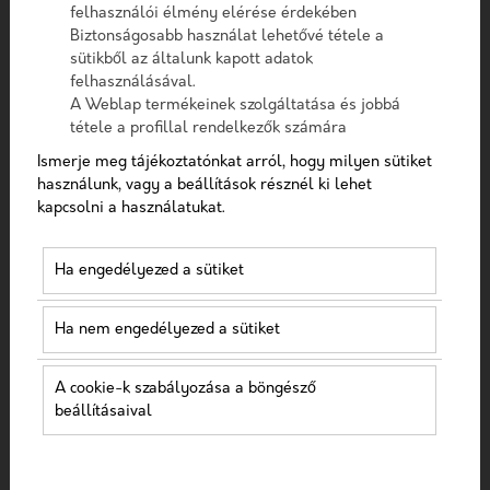
felhasználói élmény elérése érdekében
Biztonságosabb használat lehetővé tétele a
sütikből az általunk kapott adatok
felhasználásával.
A Weblap termékeinek szolgáltatása és jobbá
tétele a profillal rendelkezők számára
Ismerje meg tájékoztatónkat arról, hogy milyen sütiket
használunk, vagy a beállítások résznél ki lehet
kapcsolni a használatukat.
Ha engedélyezed a sütiket
Ha nem engedélyezed a sütiket
Facebook orvosoknak: hogyan
épül fel egy sikeres online
A cookie-k szabályozása a böngésző
beállításaival
marketing stratégia?
Az online platformok megnyitották az utat az