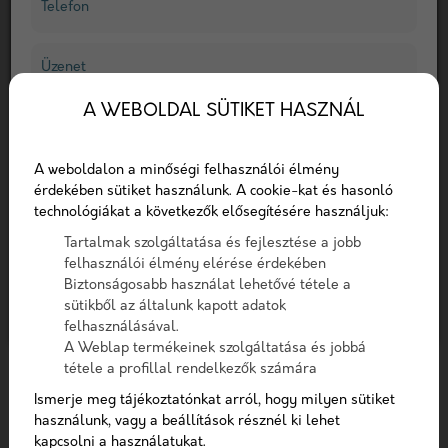
Telefon
Az emberek manapság (többek között) online
vélemények és egyéb visszajelzések alapján
Üzenet
döntik el, hogy milyen okostelefont
A WEBOLDAL SÜTIKET HASZNÁL
vásároljanak, hogy melyik étterembe
A checkbox pipálásával - az Általános Adatvédelmi
látogassanak el a hétvégén, vagy hogy melyik
Rendelet (GDPR) 6. cikk (1) bekezdés a) pontja, továbbá a
A weboldalon a minőségi felhasználói élmény
egészségügyi szolgáltatóhoz forduljanak
7. cikk rendelkezése alapján - hozzájárulok, hogy az
érdekében sütiket használunk. A cookie-kat és hasonló
problémájukkal. A felhasználók nagy része
adatkezelő a most megadott személyes adataimat a
technológiákat a következők elősegítésére használjuk:
GDPR, továbbá a saját adatkezelési tájékoztat
kifejezetten fontosnak tartja a korábbi
Tartalmak szolgáltatása és fejlesztése a jobb
páciensek véleményeit.
felhasználói élmény elérése érdekében
Hozzájárulok, hogy a weboldal kapcsolatfelvétel
Biztonságosabb használat lehetővé tétele a
céljából tárolja az adataimat
sütikből az általunk kapott adatok
Nem vagyok robot!
felhasználásával.
A Weblap termékeinek szolgáltatása és jobbá
tétele a profillal rendelkezők számára
Kapcsolatfelvétel
Ismerje meg tájékoztatónkat arról, hogy milyen sütiket
használunk, vagy a beállítások résznél ki lehet
kapcsolni a használatukat.