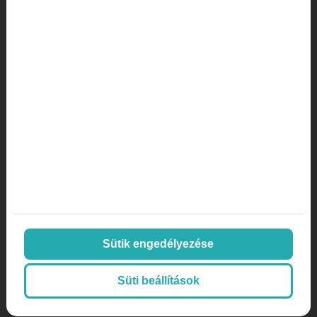
visszajelzésekkel, ha nem tudsz róluk. A hatékony
online hírnévkezelés érdekében mindenekelőtt
készítsd el profiljaidat a legfontosabb
véleményező platformokon (főleg a Google
Cégprofilon), és állíts be értesítéseket, hogy minél
előbb értesülhess az új véleményekről.
A különböző egészségügyi hírnévkezelő
szoftverek sokat segíthetnek ebben, mert egy
felületen gyűjtik össze az összes online
visszajelzést, amit praxisod kap. Egyes szoftverek
segítségével még elégedettségi kérdőíveket is
kiküldhetsz a pácienseknek, hogy rendszeresen
visszajelzéseket gyűjthess tőlük.
Sütik engedélyezése
Süti beállítások