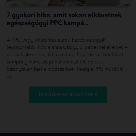
7 gyakori hiba, amit sokan elkövetnek
egészségügyi PPC kampá...
A PPC, vagyis kattintás alapú fizetés az egyik
leggyorsabb módja annak, hogy új pácienseket érj el –
de csak akkor, ha jól használod. Egy rosszul beállított
kampány nemcsak pénzt emészt fel, de el is
bizonytalaníthat a módszerben. Pedig a PPC működik –
cs...
TOVÁBBI BEJEGYZÉSEK