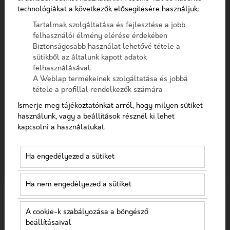
Telefon
Szűrés
technológiákat a következők elősegítésére használjuk:
Tartalmak szolgáltatása és fejlesztése a jobb
Üzenet
felhasználói élmény elérése érdekében
Biztonságosabb használat lehetővé tétele a
sütikből az általunk kapott adatok
felhasználásával.
A checkbox pipálásával - az Általános Adatvédelmi
A Weblap termékeinek szolgáltatása és jobbá
Rendelet (GDPR) 6. cikk (1) bekezdés a) pontja, továbbá a
tétele a profillal rendelkezők számára
7. cikk rendelkezése alapján - hozzájárulok, hogy az
adatkezelő a most megadott személyes adataimat a
Ismerje meg tájékoztatónkat arról, hogy milyen sütiket
GDPR, továbbá a saját adatkezelési tájékoztat
használunk, vagy a beállítások résznél ki lehet
ACCOUNT-BASED MARKETING (ABM)
kapcsolni a használatukat.
Hozzájárulok, hogy a weboldal kapcsolatfelvétel
2023-06-15
céljából tárolja az adataimat
Ha engedélyezed a sütiket
Nem vagyok robot!
Ha nem engedélyezed a sütiket
Kapcsolatfelvétel
A cookie-k szabályozása a böngésző
beállításaival