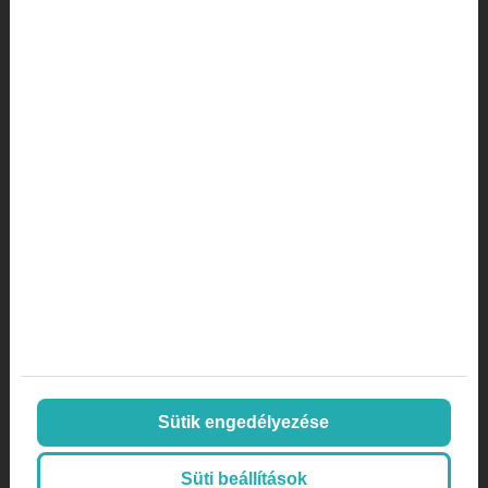
magánklinika marketing stratégia
marketing lexikon
marketing orvosoknak
Marketing stratégia
marketing ügynökség
mi az a a/b tesztelés
mi az az AOV
mi az az inbound marketing
Online marketing
Orvos
Orvos, doktor
páciens aktivitás
Sütik engedélyezése
páciens megtartás
plasztikai sebészet
Süti beállítások
SEO
SEO orvosoknak