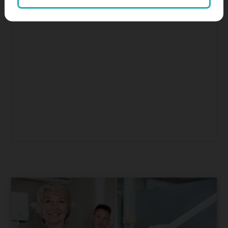
SEO, keresőoptimalizálás
Színes hírek, érdekességek
tartalommarketing
tiktok
Weboldalkészítés