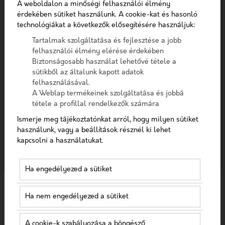
Telefon
Szűrés
A weboldalon a minőségi felhasználói élmény
érdekében sütiket használunk. A cookie-kat és hasonló
technológiákat a következők elősegítésére használjuk:
Üzenet
Tartalmak szolgáltatása és fejlesztése a jobb
felhasználói élmény elérése érdekében
Biztonságosabb használat lehetővé tétele a
A checkbox pipálásával - az Általános Adatvédelmi
sütikből az általunk kapott adatok
Rendelet (GDPR) 6. cikk (1) bekezdés a) pontja, továbbá a
felhasználásával.
7. cikk rendelkezése alapján - hozzájárulok, hogy az
A Weblap termékeinek szolgáltatása és jobbá
adatkezelő a most megadott személyes adataimat a
tétele a profillal rendelkezők számára
GDPR, továbbá a saját adatkezelési tájékoztat
Ismerje meg tájékoztatónkat arról, hogy milyen sütiket
ÍGY KÖNNYÍTIK MEG A TARTALMAK A
használunk, vagy a beállítások résznél ki lehet
Hozzájárulok, hogy a weboldal kapcsolatfelvétel
PARTNEREKKEL VALÓ KOMMUNIKÁCIÓT
kapcsolni a használatukat.
céljából tárolja az adataimat
A modern páciensek előszeretettel fordulnak az
Nem vagyok robot!
Ha engedélyezed a sütiket
internethez különféle egészségügyi információkat
kutatva. Egyesek a gyógyszerek mellékhatásaira
Kapcsolatfelvétel
kíváncs...
Ha nem engedélyezed a sütiket
2022-12-20
Egészségügyi online
A cookie-k szabályozása a böngésző