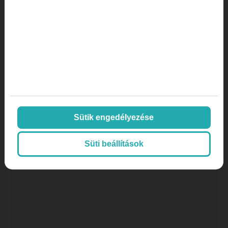
közösségi média
Közösségi média marketing
kulcsszó
kulcsszótervezés
magánklinika marketing
magánklinika marketing stratégia
Sütik engedélyezése
marketing lexikon
marketing orvosoknak
Süti beállítások
Marketing stratégia
marketing ügynökség
mi az a a/b tesztelés
mi az az AOV
mi az az inbound marketing