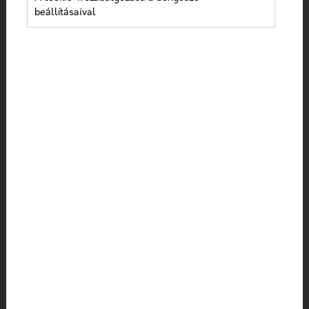
marketing
beállításaival
KRÍZISKOMMUNIKÁCIÓ EGÉSZSÉGÜGYI
SZERVEZETEKNEK
Az elmúlt néhány év eseményei rávilágítottak a világ
egészségügyi szervezeteinek gyenge pontjaira,
többek között a kríziskommunikáció hiányára. Habár ...
2022-12-12
Egészségügyi online
marketing