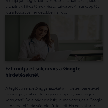
ki tudja jól megcsinálni a kezelést, hanem azt is, kiben
bízhatnak, kihez térnek vissza szívesen. A márkaépítés
így a fogorvosi rendelőkben is kul...
Ezt rontja el sok orvos a Google
hirdetéseknél
A legtöbb rendelő ugyanazokat a hirdetési paneleket
használja: „szakértelem, gyors időpont, barátságos
környezet”. De a páciensek figyelme véges, és a Google
hirdetési felülete végtelenül telített. Ha nem akarsz