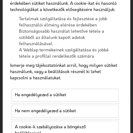
Telefon
Szűrés
érdekében sütiket használunk. A cookie-kat és hasonló
technológiákat a következők elősegítésére használjuk:
Tartalmak szolgáltatása és fejlesztése a jobb
Üzenet
felhasználói élmény elérése érdekében
Biztonságosabb használat lehetővé tétele a
sütikből az általunk kapott adatok
A checkbox pipálásával - az Általános Adatvédelmi
felhasználásával.
Rendelet (GDPR) 6. cikk (1) bekezdés a) pontja, továbbá a
A Weblap termékeinek szolgáltatása és jobbá
7. cikk rendelkezése alapján - hozzájárulok, hogy az
tétele a profillal rendelkezők számára
adatkezelő a most megadott személyes adataimat a
Ismerje meg tájékoztatónkat arról, hogy milyen sütiket
GDPR, továbbá a saját adatkezelési tájékoztat
CUSTOMER JOURNEY
használunk, vagy a beállítások résznél ki lehet
kapcsolni a használatukat.
2023-11-02
Hozzájárulok, hogy a weboldal kapcsolatfelvétel
céljából tárolja az adataimat
Ha engedélyezed a sütiket
Nem vagyok robot!
Ha nem engedélyezed a sütiket
Kapcsolatfelvétel
A cookie-k szabályozása a böngésző