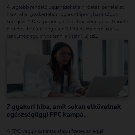
A legtöbb rendelő ugyanazokat a hirdetési paneleket
használja: „szakértelem, gyors időpont, barátságos
környezet”. De a páciensek figyelme véges, és a Google
hirdetési felülete végtelenül telített. Ha nem akarsz
csak „még egy orvos lenni a listán”, új szi...
7 gyakori hiba, amit sokan elkövetnek
egészségügyi PPC kampá...
A PPC, vagyis kattintás alapú fizetés az egyik