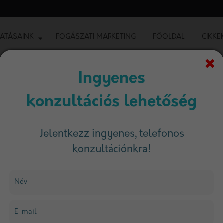
ATÁSAINK
FOGÁSZATI MARKETING
FŐOLDAL
CIKKE
Ingyenes
konzultációs lehetőség
ímke
Jelentkezz ingyenes, telefonos
konzultációnkra!
Szűrés
Név
E-mail