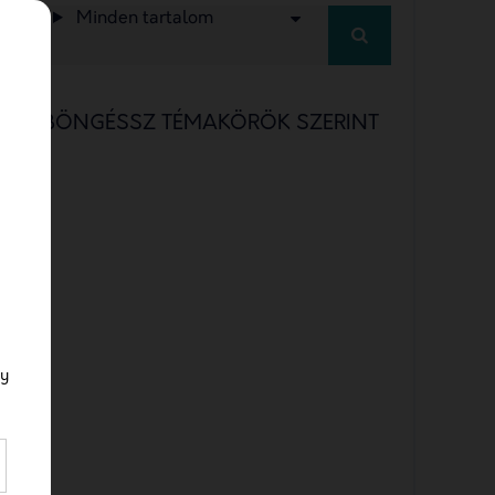
Minden tartalom
BÖNGÉSSZ TÉMAKÖRÖK SZERINT
a/b testing
a/b testing jelentése
a/b tesztelés
a/b tesztelés definíció
a/b tesztelés facebook
gy
a/b tesztelés jelentése
ABM
account-based marketing