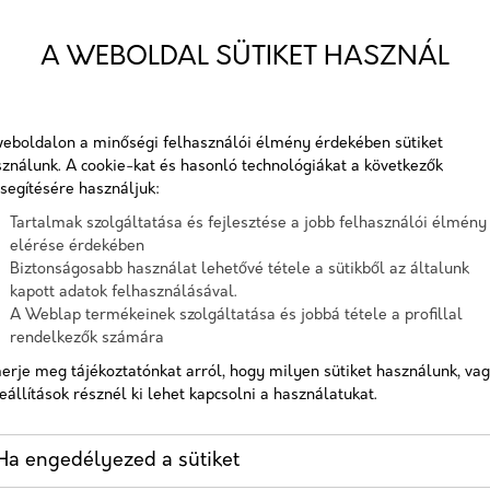
Telefon
A WEBOLDAL SÜTIKET HASZNÁL
ÜGYI
B2B
MARKETING
Üzenet
eboldalon a minőségi felhasználói élmény érdekében sütiket
2023-
ználunk. A cookie-kat és hasonló technológiákat a következők
09-
A checkbox pipálásával - az Általános Adatvédelmi
segítésére használjuk:
26
Rendelet (GDPR) 6. cikk (1) bekezdés a) pontja, továbbá a 7.
yi
Tartalmak szolgáltatása és fejlesztése a jobb felhasználói élmény
cikk rendelkezése alapján - hozzájárulok, hogy az adatkezelő
lmas
elérése érdekében
a most megadott személyes adataimat a GDPR, továbbá a
Biztonságosabb használat lehetővé tétele a sütikből az általunk
saját adatkezelési tájékoztat
ékeket és
kapott adatok felhasználásával.
náló
A Weblap termékeinek szolgáltatása és jobbá tétele a profillal
Hozzájárulok, hogy a weboldal kapcsolatfelvétel céljából
rendelkezők számára
pcsolódnak
tárolja az adataimat
erje meg tájékoztatónkat arról, hogy milyen sütiket használunk, va
Nem vagyok robot!
eállítások résznél ki lehet kapcsolni a használatukat.
égügyi
marketing
Kapcsolatfelvétel
Ha engedélyezed a sütiket