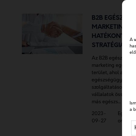
B2B EGÉSZSÉG
MARKETING: 6
HATÉKONY
A w
STRATÉGIA
has
elő
Az B2B egészségüg
marketing egy izga
terület, ahol az
egészségügyi term
szolgáltatásokat kí
vállalatok összeka
más egészs...
Ism
a b
2023-
Egészs
09-27
online 