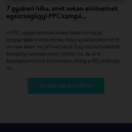
7 gyakori hiba, amit sokan elkövetnek
egészségügyi PPC kampá...
A PPC, vagyis kattintás alapú fizetés az egyik
leggyorsabb módja annak, hogy új pácienseket érj el –
de csak akkor, ha jól használod. Egy rosszul beállított
kampány nemcsak pénzt emészt fel, de el is
bizonytalaníthat a módszerben. Pedig a PPC működik –
cs...
TOVÁBBI BEJEGYZÉSEK