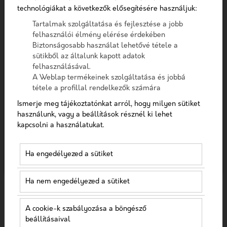
Telefon
Szűrés
technológiákat a következők elősegítésére használjuk:
Tartalmak szolgáltatása és fejlesztése a jobb
Üzenet
felhasználói élmény elérése érdekében
Biztonságosabb használat lehetővé tétele a
sütikből az általunk kapott adatok
felhasználásával.
A checkbox pipálásával - az Általános Adatvédelmi
A Weblap termékeinek szolgáltatása és jobbá
Rendelet (GDPR) 6. cikk (1) bekezdés a) pontja, továbbá a
tétele a profillal rendelkezők számára
7. cikk rendelkezése alapján - hozzájárulok, hogy az
adatkezelő a most megadott személyes adataimat a
Ismerje meg tájékoztatónkat arról, hogy milyen sütiket
GDPR, továbbá a saját adatkezelési tájékoztat
A/B TESZTELÉS
használunk, vagy a beállítások résznél ki lehet
kapcsolni a használatukat.
2023-05-12
Hozzájárulok, hogy a weboldal kapcsolatfelvétel
céljából tárolja az adataimat
Ha engedélyezed a sütiket
Nem vagyok robot!
Ha nem engedélyezed a sütiket
Kapcsolatfelvétel
A cookie-k szabályozása a böngésző
beállításaival