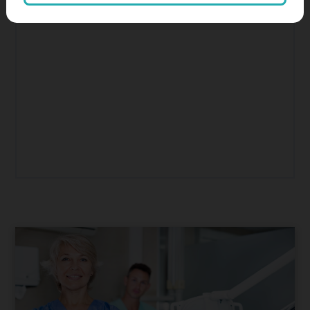
SEO, keresőoptimalizálás
Színes hírek, érdekességek
tartalommarketing
tiktok
Weboldalkészítés