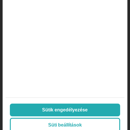
marketing lexikon
marketing orvosoknak
Marketing stratégia
marketing ügynökség
mi az a a/b tesztelés
mi az az AOV
mi az az inbound marketing
Online marketing
Orvos
Orvos, doktor
páciens aktivitás
páciens megtartás
plasztikai sebészet
Sütik engedélyezése
SEO
SEO orvosoknak
Süti beállítások