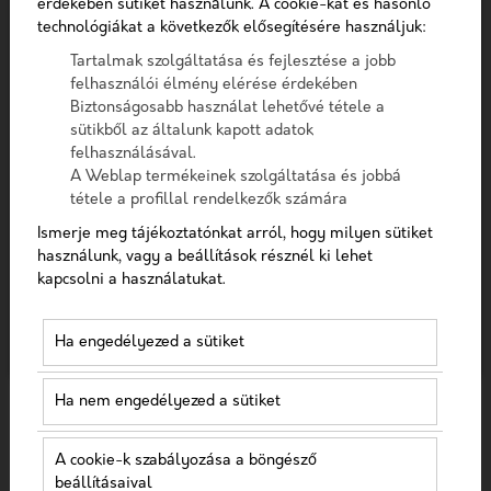
érdekében sütiket használunk. A cookie-kat és hasonló
Telefon
Szűrés
technológiákat a következők elősegítésére használjuk:
Tartalmak szolgáltatása és fejlesztése a jobb
Üzenet
felhasználói élmény elérése érdekében
Biztonságosabb használat lehetővé tétele a
sütikből az általunk kapott adatok
A checkbox pipálásával - az Általános Adatvédelmi
felhasználásával.
Rendelet (GDPR) 6. cikk (1) bekezdés a) pontja, továbbá a
A Weblap termékeinek szolgáltatása és jobbá
7. cikk rendelkezése alapján - hozzájárulok, hogy az
tétele a profillal rendelkezők számára
adatkezelő a most megadott személyes adataimat a
Ismerje meg tájékoztatónkat arról, hogy milyen sütiket
GDPR, továbbá a saját adatkezelési tájékoztat
használunk, vagy a beállítások résznél ki lehet
B2B EGÉSZSÉGÜGYI MARKETING: 6
kapcsolni a használatukat.
Hozzájárulok, hogy a weboldal kapcsolatfelvétel
HATÉKONY STRATÉGIA
céljából tárolja az adataimat
Ha engedélyezed a sütiket
Az B2B egészségügyi marketing egy izgalmas terület,
Nem vagyok robot!
ahol az egészségügyi termékeket és szolgáltatásokat
Ha nem engedélyezed a sütiket
kínáló vállalatok összekapcsolódnak más egészs...
Kapcsolatfelvétel
2023-09-27
Egészségügyi online
A cookie-k szabályozása a böngésző
marketing
beállításaival