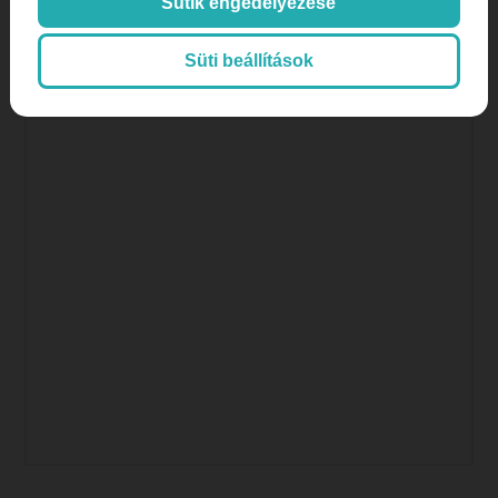
Sütik engedélyezése
Orvos, doktor
páciens aktivitás
Süti beállítások
páciens megtartás
plasztikai sebészet
SEO
SEO orvosoknak
SEO, keresőoptimalizálás
Színes hírek, érdekességek
tartalommarketing
tiktok
Weboldalkészítés