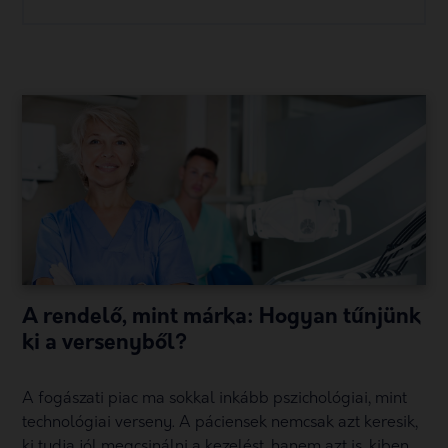
A rendelő, mint márka: Hogyan tűnjünk
ki a versenyből?
A fogászati piac ma sokkal inkább pszichológiai, mint
technológiai verseny. A páciensek nemcsak azt keresik,
ki tudja jól megcsinálni a kezelést, hanem azt is, kiben