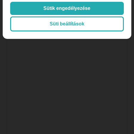
Online marketing
Orvos
Sütik engedélyezése
Süti beállítások
Orvos, doktor
páciens aktivitás
páciens megtartás
plasztikai sebészet
SEO
SEO orvosoknak
SEO, keresőoptimalizálás
Színes hírek, érdekességek
tartalommarketing
tiktok
Weboldalkészítés