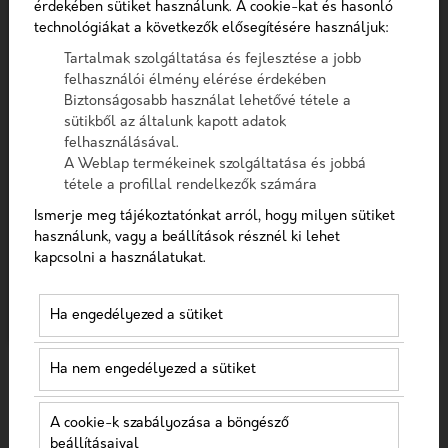
érdekében sütiket használunk. A cookie-kat és hasonló
Telefon
technológiákat a következők elősegítésére használjuk:
Szűrés
Tartalmak szolgáltatása és fejlesztése a jobb
Üzenet
felhasználói élmény elérése érdekében
Biztonságosabb használat lehetővé tétele a
sütikből az általunk kapott adatok
A checkbox pipálásával - az Általános Adatvédelmi
felhasználásával.
Rendelet (GDPR) 6. cikk (1) bekezdés a) pontja, továbbá a
A Weblap termékeinek szolgáltatása és jobbá
7. cikk rendelkezése alapján - hozzájárulok, hogy az
tétele a profillal rendelkezők számára
adatkezelő a most megadott személyes adataimat a
Ismerje meg tájékoztatónkat arról, hogy milyen sütiket
GDPR, továbbá a saját adatkezelési tájékoztat
használunk, vagy a beállítások résznél ki lehet
kapcsolni a használatukat.
MAGÁNKLINIKA MARKETING STRATÉGIA
Hozzájárulok, hogy a weboldal kapcsolatfelvétel
céljából tárolja az adataimat
2023: A 10 LEGJOBB EGÉSZSÉGÜGYI
Ha engedélyezed a sütiket
Nem vagyok robot!
MARKETING STRATÉGIA 2023-RA
Ha nem engedélyezed a sütiket
Az egészségügy 2,5 billió dolláros iparág az Egyesült
Kapcsolatfelvétel
Államokban, és a legtöbb fejlett ország GDP-jének
több mint 10%-át adja. A minőségi egészségügyi...
A cookie-k szabályozása a böngésző
beállításaival