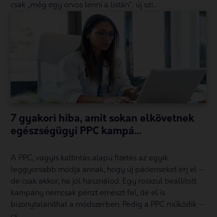
csak „még egy orvos lenni a listán”, új szi...
7 gyakori hiba, amit sokan elkövetnek
egészségügyi PPC kampá...
A PPC, vagyis kattintás alapú fizetés az egyik
leggyorsabb módja annak, hogy új pácienseket érj el –
de csak akkor, ha jól használod. Egy rosszul beállított
kampány nemcsak pénzt emészt fel, de el is
bizonytalaníthat a módszerben. Pedig a PPC működik –
cs...