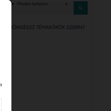
Minden tartalom
BÖNGÉSSZ TÉMAKÖRÖK SZERINT
a/b testing
a/b testing jelentése
a/b tesztelés
a/b tesztelés definíció
a/b tesztelés facebook
gy
a/b tesztelés jelentése
ABM
account-based marketing