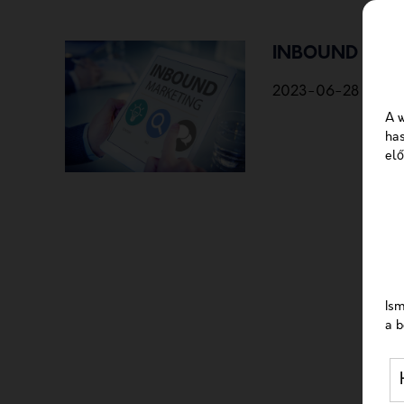
INBOUND MAR
2023-06-28
A w
has
elő
Ism
a b