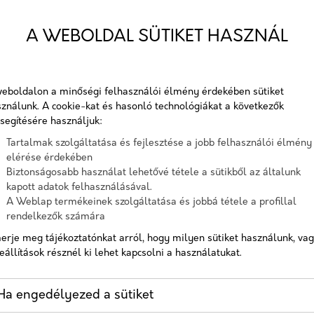
Telefon
A WEBOLDAL SÜTIKET HASZNÁL
KETING
Üzenet
eboldalon a minőségi felhasználói élmény érdekében sütiket
ználunk. A cookie-kat és hasonló technológiákat a következők
A checkbox pipálásával - az Általános Adatvédelmi
segítésére használjuk:
Rendelet (GDPR) 6. cikk (1) bekezdés a) pontja, továbbá a 7.
Tartalmak szolgáltatása és fejlesztése a jobb felhasználói élmény
cikk rendelkezése alapján - hozzájárulok, hogy az adatkezelő
elérése érdekében
a most megadott személyes adataimat a GDPR, továbbá a
Biztonságosabb használat lehetővé tétele a sütikből az általunk
saját adatkezelési tájékoztat
kapott adatok felhasználásával.
A Weblap termékeinek szolgáltatása és jobbá tétele a profillal
Hozzájárulok, hogy a weboldal kapcsolatfelvétel céljából
rendelkezők számára
tárolja az adataimat
erje meg tájékoztatónkat arról, hogy milyen sütiket használunk, va
Nem vagyok robot!
eállítások résznél ki lehet kapcsolni a használatukat.
Kapcsolatfelvétel
Ha engedélyezed a sütiket