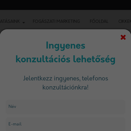
ATÁSAINK
FOGÁSZATI MARKETING
FŐOLDAL
CIKKE
Ingyenes
konzultációs lehetőség
ng jelentése Címke
Jelentkezz ingyenes, telefonos
konzultációnkra!
Szűrés
Név
E-mail