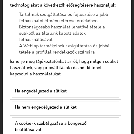
Telefon
Szűrés
technológiákat a következők elősegítésére használjuk:
Tartalmak szolgáltatása és fejlesztése a jobb
Üzenet
felhasználói élmény elérése érdekében
Biztonságosabb használat lehetővé tétele a
sütikből az általunk kapott adatok
felhasználásával.
A checkbox pipálásával - az Általános Adatvédelmi
A Weblap termékeinek szolgáltatása és jobbá
Rendelet (GDPR) 6. cikk (1) bekezdés a) pontja, továbbá a
tétele a profillal rendelkezők számára
7. cikk rendelkezése alapján - hozzájárulok, hogy az
adatkezelő a most megadott személyes adataimat a
Ismerje meg tájékoztatónkat arról, hogy milyen sütiket
GDPR, továbbá a saját adatkezelési tájékoztat
használunk, vagy a beállítások résznél ki lehet
kapcsolni a használatukat.
INBOUND MARKETING
Hozzájárulok, hogy a weboldal kapcsolatfelvétel
céljából tárolja az adataimat
2023-06-28
Ha engedélyezed a sütiket
Nem vagyok robot!
Ha nem engedélyezed a sütiket
Kapcsolatfelvétel
A cookie-k szabályozása a böngésző
beállításaival