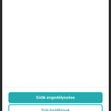
magánklinika marketing stratégia
marketing lexikon
marketing orvosoknak
Marketing stratégia
marketing ügynökség
mi az a a/b tesztelés
mi az az AOV
mi az az inbound marketing
Online marketing
Orvos
Orvos, doktor
páciens aktivitás
Sütik engedélyezése
páciens megtartás
plasztikai sebészet
Süti beállítások