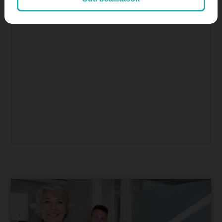
SEO
SEO orvosoknak
SEO, keresőoptimalizálás
Színes hírek, érdekességek
tartalommarketing
tiktok
Weboldalkészítés