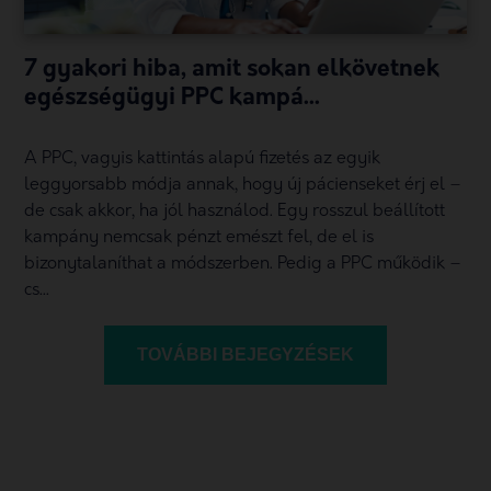
7 gyakori hiba, amit sokan elkövetnek
egészségügyi PPC kampá...
A PPC, vagyis kattintás alapú fizetés az egyik
leggyorsabb módja annak, hogy új pácienseket érj el –
de csak akkor, ha jól használod. Egy rosszul beállított
kampány nemcsak pénzt emészt fel, de el is
bizonytalaníthat a módszerben. Pedig a PPC működik –
cs...
TOVÁBBI BEJEGYZÉSEK