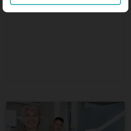
SEO, keresőoptimalizálás
Színes hírek, érdekességek
tartalommarketing
tiktok
Weboldalkészítés