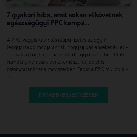
7 gyakori hiba, amit sokan elkövetnek
egészségügyi PPC kampá...
A PPC, vagyis kattintás alapú fizetés az egyik
leggyorsabb módja annak, hogy új pácienseket érj el –
de csak akkor, ha jól használod. Egy rosszul beállított
kampány nemcsak pénzt emészt fel, de el is
bizonytalaníthat a módszerben. Pedig a PPC működik –
cs...
TOVÁBBI BEJEGYZÉSEK