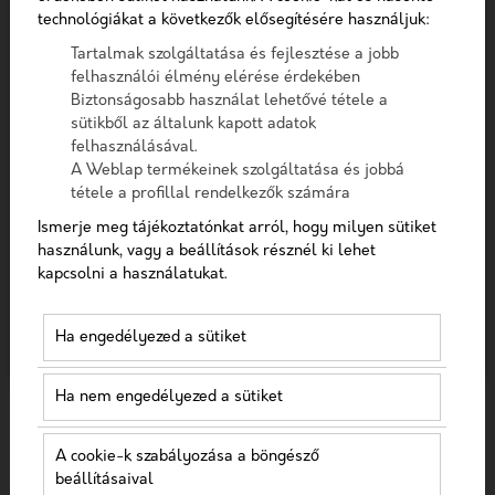
Telefon
Szűrés
technológiákat a következők elősegítésére használjuk:
Tartalmak szolgáltatása és fejlesztése a jobb
Üzenet
felhasználói élmény elérése érdekében
Biztonságosabb használat lehetővé tétele a
sütikből az általunk kapott adatok
felhasználásával.
A checkbox pipálásával - az Általános Adatvédelmi
A Weblap termékeinek szolgáltatása és jobbá
Rendelet (GDPR) 6. cikk (1) bekezdés a) pontja, továbbá a
tétele a profillal rendelkezők számára
7. cikk rendelkezése alapján - hozzájárulok, hogy az
adatkezelő a most megadott személyes adataimat a
Ismerje meg tájékoztatónkat arról, hogy milyen sütiket
GDPR, továbbá a saját adatkezelési tájékoztat
használunk, vagy a beállítások résznél ki lehet
AVERAGE ORDER VALUE JELENTÉSE
kapcsolni a használatukat.
Hozzájárulok, hogy a weboldal kapcsolatfelvétel
2023-08-02
céljából tárolja az adataimat
Ha engedélyezed a sütiket
Nem vagyok robot!
Ha nem engedélyezed a sütiket
Kapcsolatfelvétel
A cookie-k szabályozása a böngésző
beállításaival