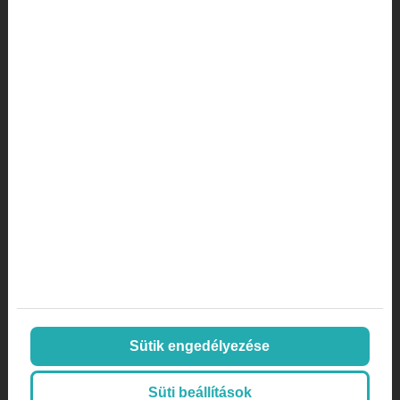
magánklinika marketing stratégia
marketing lexikon
marketing orvosoknak
Marketing stratégia
marketing ügynökség
mi az a a/b tesztelés
mi az az AOV
mi az az inbound marketing
Online marketing
Orvos
Orvos, doktor
páciens aktivitás
Sütik engedélyezése
páciens megtartás
plasztikai sebészet
Süti beállítások
SEO
SEO orvosoknak