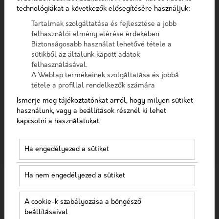
Telefon
Szűrés
technológiákat a következők elősegítésére használjuk:
Tartalmak szolgáltatása és fejlesztése a jobb
Üzenet
felhasználói élmény elérése érdekében
Biztonságosabb használat lehetővé tétele a
sütikből az általunk kapott adatok
felhasználásával.
A checkbox pipálásával - az Általános Adatvédelmi
A Weblap termékeinek szolgáltatása és jobbá
Rendelet (GDPR) 6. cikk (1) bekezdés a) pontja, továbbá a
tétele a profillal rendelkezők számára
7. cikk rendelkezése alapján - hozzájárulok, hogy az
adatkezelő a most megadott személyes adataimat a
Ismerje meg tájékoztatónkat arról, hogy milyen sütiket
GDPR, továbbá a saját adatkezelési tájékoztat
használunk, vagy a beállítások résznél ki lehet
GOOGLE ADS KULCSSZÓTERVEZŐ
kapcsolni a használatukat.
Hozzájárulok, hogy a weboldal kapcsolatfelvétel
2023-06-15
céljából tárolja az adataimat
Ha engedélyezed a sütiket
Nem vagyok robot!
Ha nem engedélyezed a sütiket
Kapcsolatfelvétel
A cookie-k szabályozása a böngésző
beállításaival