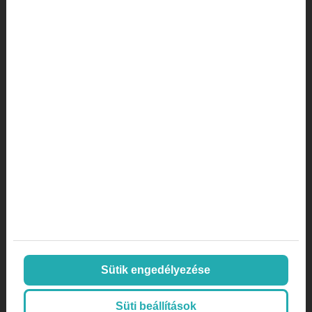
magánklinika marketing stratégia
marketing lexikon
marketing orvosoknak
Marketing stratégia
marketing ügynökség
mi az a a/b tesztelés
mi az az AOV
mi az az inbound marketing
Online marketing
Orvos
Orvos, doktor
páciens aktivitás
Sütik engedélyezése
páciens megtartás
plasztikai sebészet
Süti beállítások
SEO
SEO orvosoknak