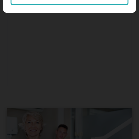
SEO, keresőoptimalizálás
Színes hírek, érdekességek
tartalommarketing
tiktok
Weboldalkészítés