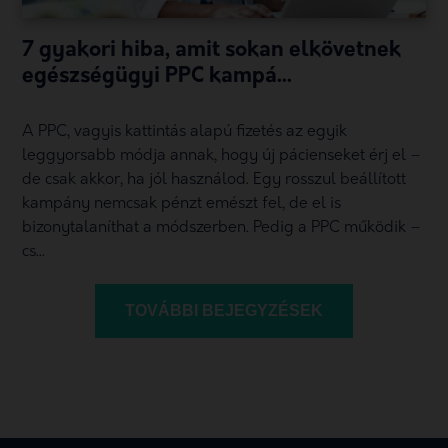
7 gyakori hiba, amit sokan elkövetnek
egészségügyi PPC kampá...
A PPC, vagyis kattintás alapú fizetés az egyik
leggyorsabb módja annak, hogy új pácienseket érj el –
de csak akkor, ha jól használod. Egy rosszul beállított
kampány nemcsak pénzt emészt fel, de el is
bizonytalaníthat a módszerben. Pedig a PPC működik –
cs...
TOVÁBBI BEJEGYZÉSEK