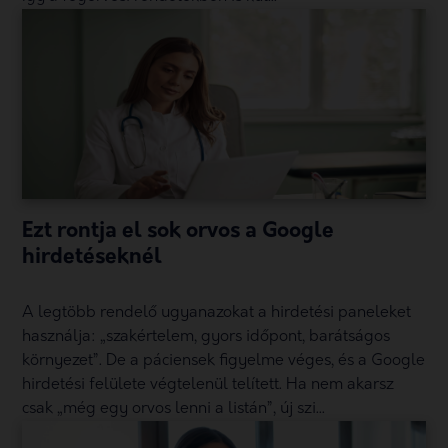
Ezt rontja el sok orvos a Google
hirdetéseknél
A legtöbb rendelő ugyanazokat a hirdetési paneleket
használja: „szakértelem, gyors időpont, barátságos
környezet”. De a páciensek figyelme véges, és a Google
hirdetési felülete végtelenül telített. Ha nem akarsz
csak „még egy orvos lenni a listán”, új szi...