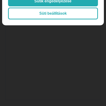
Sütik engedélyezése
Orvos, doktor
páciens aktivitás
Süti beállítások
páciens megtartás
plasztikai sebészet
SEO
SEO orvosoknak
SEO, keresőoptimalizálás
Színes hírek, érdekességek
tartalommarketing
tiktok
Weboldalkészítés