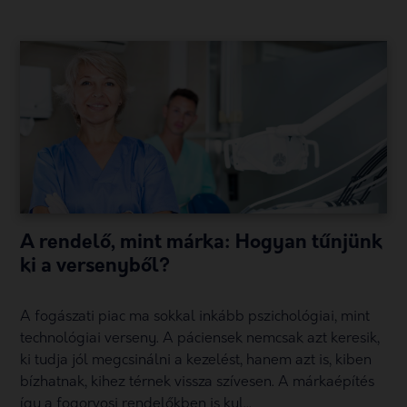
A rendelő, mint márka: Hogyan tűnjünk
ki a versenyből?
A fogászati piac ma sokkal inkább pszichológiai, mint
technológiai verseny. A páciensek nemcsak azt keresik,
ki tudja jól megcsinálni a kezelést, hanem azt is, kiben
bízhatnak, kihez térnek vissza szívesen. A márkaépítés
így a fogorvosi rendelőkben is kul...