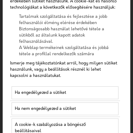
érdekében sütiket használunk. A cookie-kat és hasonló
Telefon
Szűrés
technológiákat a következők elősegítésére használjuk:
Tartalmak szolgáltatása és fejlesztése a jobb
Üzenet
felhasználói élmény elérése érdekében
Biztonságosabb használat lehetővé tétele a
sütikből az általunk kapott adatok
A checkbox pipálásával - az Általános Adatvédelmi
felhasználásával.
Rendelet (GDPR) 6. cikk (1) bekezdés a) pontja, továbbá a
A Weblap termékeinek szolgáltatása és jobbá
7. cikk rendelkezése alapján - hozzájárulok, hogy az
tétele a profillal rendelkezők számára
adatkezelő a most megadott személyes adataimat a
Ismerje meg tájékoztatónkat arról, hogy milyen sütiket
GDPR, továbbá a saját adatkezelési tájékoztat
ÚTMUTATÓ A PÁCIENS-AKTIVITÁS
használunk, vagy a beállítások résznél ki lehet
FELLENDÍTÉSÉHEZ
kapcsolni a használatukat.
Hozzájárulok, hogy a weboldal kapcsolatfelvétel
céljából tárolja az adataimat
A páciensek sokáig egészen passzívan álltak az
Ha engedélyezed a sütiket
egészségügyhöz, hiszen kizárólag az orvosokhoz
Nem vagyok robot!
fordulhattak a problémáikkal és csak rájuk bízhatták
Ha nem engedélyezed a sütiket
mag...
Kapcsolatfelvétel
2023-01-23
Egészségügyi online
A cookie-k szabályozása a böngésző
marketing
beállításaival