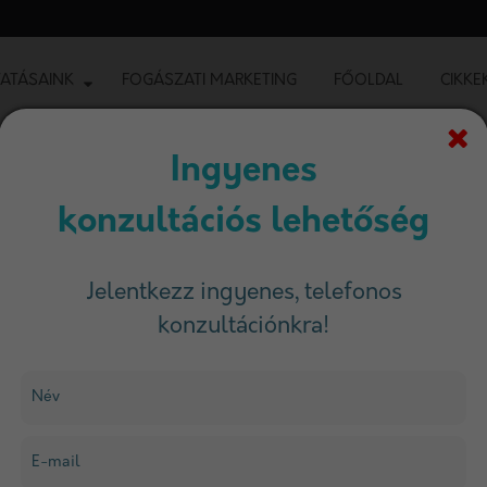
ATÁSAINK
FOGÁSZATI MARKETING
FŐOLDAL
CIKKE
Ingyenes
konzultációs lehetőség
Jelentkezz ingyenes, telefonos
konzultációnkra!
Szűrés
Név
E-mail