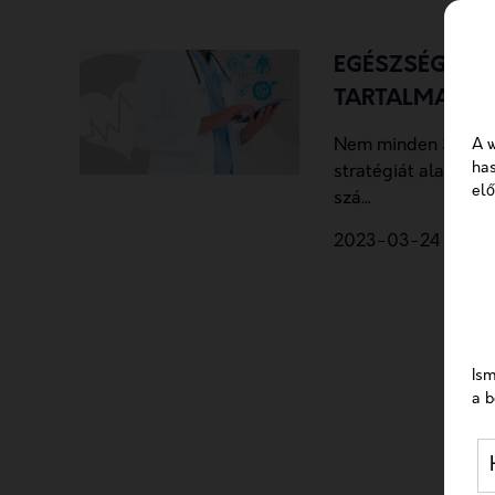
EGÉSZSÉGÜGYI
TARTALMAZ?
Nem minden SEO str
A w
has
stratégiát alakíthas
elő
szá...
2023-03-24
Szo
Ism
a b