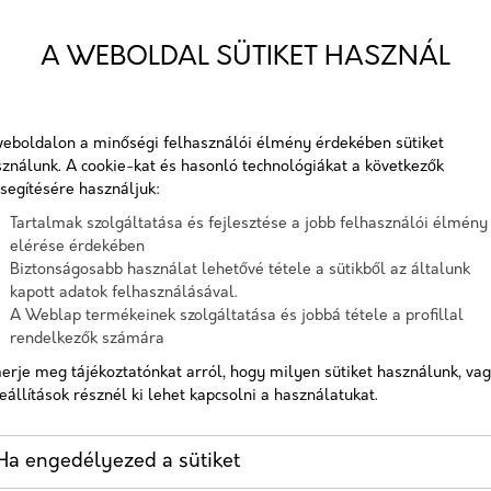
Telefon
A WEBOLDAL SÜTIKET HASZNÁL
 SEO AUDIT ÉS STRATÉGIA: MIT
Üzenet
atégiát hajtanak végre helyesen. Ahhoz, hogy átfogó
eboldalon a minőségi felhasználói élmény érdekében sütiket
ználunk. A cookie-kat és hasonló technológiákat a következők
s ki, fontos felmérni versenytársaid, és feltérképezni a
A checkbox pipálásával - az Általános Adatvédelmi
segítésére használjuk:
Rendelet (GDPR) 6. cikk (1) bekezdés a) pontja, továbbá a 7.
Tartalmak szolgáltatása és fejlesztése a jobb felhasználói élmény
cikk rendelkezése alapján - hozzájárulok, hogy az adatkezelő
lgáltatásaink
elérése érdekében
a most megadott személyes adataimat a GDPR, továbbá a
Biztonságosabb használat lehetővé tétele a sütikből az általunk
saját adatkezelési tájékoztat
kapott adatok felhasználásával.
A Weblap termékeinek szolgáltatása és jobbá tétele a profillal
Hozzájárulok, hogy a weboldal kapcsolatfelvétel céljából
rendelkezők számára
tárolja az adataimat
erje meg tájékoztatónkat arról, hogy milyen sütiket használunk, va
Nem vagyok robot!
eállítások résznél ki lehet kapcsolni a használatukat.
Kapcsolatfelvétel
Ha engedélyezed a sütiket