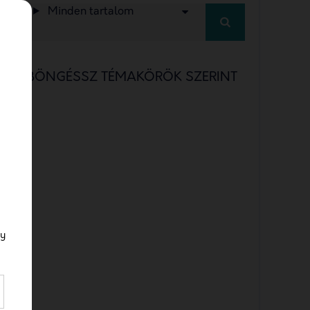
Minden tartalom
BÖNGÉSSZ TÉMAKÖRÖK SZERINT
a/b testing
a/b testing jelentése
a/b tesztelés
a/b tesztelés definíció
a/b tesztelés facebook
gy
a/b tesztelés jelentése
ABM
account-based marketing