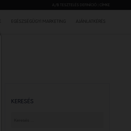
A/B TESZTELÉS DEFINÍCIÓ | CÍMKE
K
EGÉSZSÉGÜGYI MARKETING
AJÁNLATKÉRÉS
KERESÉS