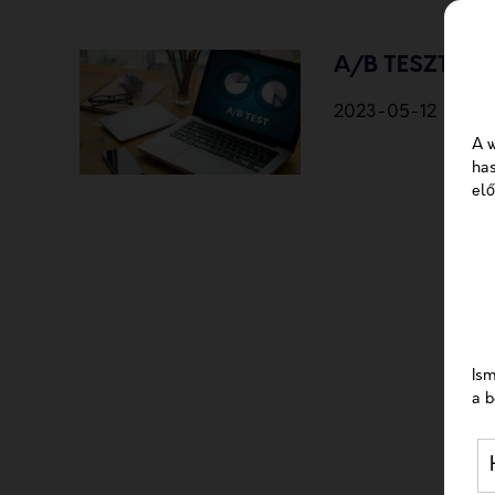
A/B TESZTELÉ
2023-05-12
A w
has
elő
Ism
a b