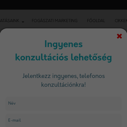
ATÁSAINK
FOGÁSZATI MARKETING
FŐOLDAL
CIKKE
Ingyenes
konzultációs lehetőség
iníció Címke
Jelentkezz ingyenes, telefonos
konzultációnkra!
Szűrés
Név
E-mail