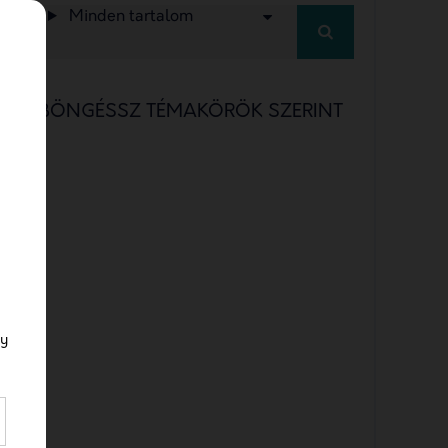
Minden tartalom
BÖNGÉSSZ TÉMAKÖRÖK SZERINT
a/b testing
a/b testing jelentése
a/b tesztelés
a/b tesztelés definíció
a/b tesztelés facebook
gy
a/b tesztelés jelentése
ABM
account-based marketing