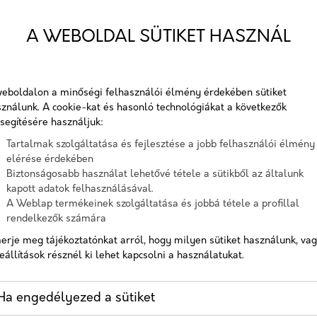
Telefon
A WEBOLDAL SÜTIKET HASZNÁL
S
Üzenet
eboldalon a minőségi felhasználói élmény érdekében sütiket
ználunk. A cookie-kat és hasonló technológiákat a következők
A checkbox pipálásával - az Általános Adatvédelmi
segítésére használjuk:
Rendelet (GDPR) 6. cikk (1) bekezdés a) pontja, továbbá a 7.
Tartalmak szolgáltatása és fejlesztése a jobb felhasználói élmény
cikk rendelkezése alapján - hozzájárulok, hogy az adatkezelő
elérése érdekében
a most megadott személyes adataimat a GDPR, továbbá a
Biztonságosabb használat lehetővé tétele a sütikből az általunk
saját adatkezelési tájékoztat
kapott adatok felhasználásával.
A Weblap termékeinek szolgáltatása és jobbá tétele a profillal
Hozzájárulok, hogy a weboldal kapcsolatfelvétel céljából
rendelkezők számára
tárolja az adataimat
erje meg tájékoztatónkat arról, hogy milyen sütiket használunk, va
Nem vagyok robot!
eállítások résznél ki lehet kapcsolni a használatukat.
Kapcsolatfelvétel
Ha engedélyezed a sütiket