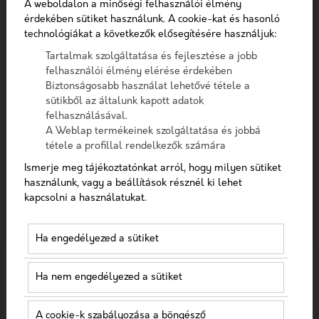
A weboldalon a minőségi felhasználói élmény
Telefon
Szűrés
érdekében sütiket használunk. A cookie-kat és hasonló
technológiákat a következők elősegítésére használjuk:
Üzenet
Tartalmak szolgáltatása és fejlesztése a jobb
felhasználói élmény elérése érdekében
Biztonságosabb használat lehetővé tétele a
A checkbox pipálásával - az Általános Adatvédelmi
sütikből az általunk kapott adatok
Rendelet (GDPR) 6. cikk (1) bekezdés a) pontja, továbbá a
felhasználásával.
7. cikk rendelkezése alapján - hozzájárulok, hogy az
A Weblap termékeinek szolgáltatása és jobbá
adatkezelő a most megadott személyes adataimat a
tétele a profillal rendelkezők számára
GDPR, továbbá a saját adatkezelési tájékoztat
Ismerje meg tájékoztatónkat arról, hogy milyen sütiket
HOGYAN VÁLASSZ TARTALMAKAT AZ
használunk, vagy a beállítások résznél ki lehet
Hozzájárulok, hogy a weboldal kapcsolatfelvétel
EGÉSZSÉGÜGYI MARKETINGHEZ
kapcsolni a használatukat.
céljából tárolja az adataimat
Egy jó egészségügyimarketing-stratégiához a
Nem vagyok robot!
Ha engedélyezed a sütiket
feladathoz megfelelő eszközöket kell használni. Egy
jó márkaüzenet mindenképpen fontos, azonban nem
Kapcsolatfelvétel
Ha nem engedélyezed a sütiket
mindeg...
2024-03-08
Egészségügyi online
A cookie-k szabályozása a böngésző