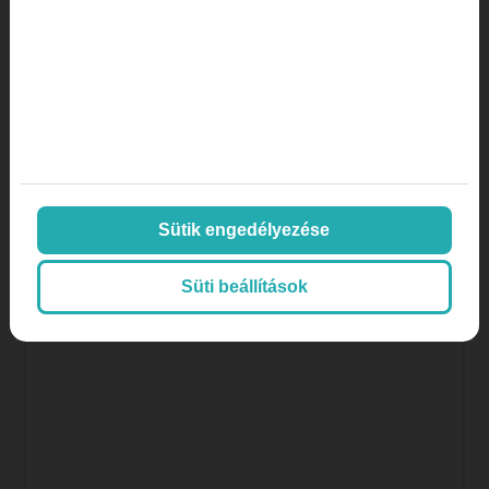
Közösségi média marketing
kulcsszó
kulcsszótervezés
magánklinika marketing
magánklinika marketing stratégia
Sütik engedélyezése
marketing lexikon
marketing orvosoknak
Süti beállítások
Marketing stratégia
marketing ügynökség
mi az a a/b tesztelés
mi az az AOV
mi az az inbound marketing
Online marketing
Orvos