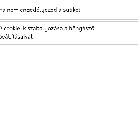
g
Ha nem engedélyezed a sütiket
2024-
Egészségügyi
02-13
online
marketing
A cookie-k szabályozása a böngésző
beállításaival