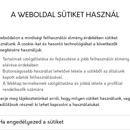
Telefon
A WEBOLDAL SÜTIKET HASZNÁL
SSZ
A GOOGLE
 AZ
RANGSOROLÁSI
Üzenet
I
TÉNYEZŐI
eboldalon a minőségi felhasználói élmény érdekében sütiket
Z
EGÉSZSÉGÜGYI
ználunk. A cookie-kat és hasonló technológiákat a következők
A checkbox pipálásával - az Általános Adatvédelmi
segítésére használjuk:
PRAXISOK
Rendelet (GDPR) 6. cikk (1) bekezdés a) pontja, továbbá a 7.
Tartalmak szolgáltatása és fejlesztése a jobb felhasználói élmény
SZÁMÁRA
cikk rendelkezése alapján - hozzájárulok, hogy az adatkezelő
eting-
elérése érdekében
a most megadott személyes adataimat a GDPR, továbbá a
Biztonságosabb használat lehetővé tétele a sütikből az általunk
A SEO, azaz a
saját adatkezelési tájékoztat
lő
kapott adatok felhasználásával.
keresőoptimalizálás az
A Weblap termékeinek szolgáltatása és jobbá tétele a profillal
Hozzájárulok, hogy a weboldal kapcsolatfelvétel céljából
egészségügyi
rendelkezők számára
tárolja az adataimat
marketing egyik
erje meg tájékoztatónkat arról, hogy milyen sütiket használunk, va
alappillére. Ez az
Nem vagyok robot!
os,
eállítások résznél ki lehet kapcsolni a használatukat.
online marketing azon
...
ágazata, amely
Kapcsolatfelvétel
Ha engedélyezed a sütiket
segíthet az első
gügyi
találatok k...