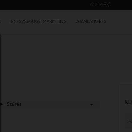
SEO | CÍMKE
K
EGÉSZSÉGÜGYI MARKETING
AJÁNLATKÉRÉS
KE
Szűrés