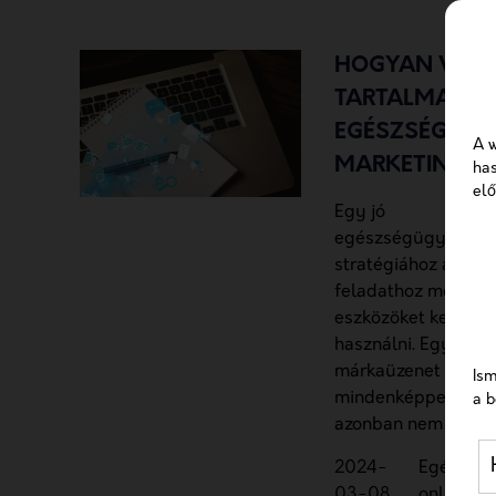
HOGYAN VÁLA
TARTALMAKAT
EGÉSZSÉGÜGY
A w
MARKETINGHE
has
elő
Egy jó
egészségügyimark
stratégiához a
feladathoz megfele
eszközöket kell
használni. Egy jó
márkaüzenet
Ism
mindenképpen font
a b
azonban nem mindeg
2024-
Egészsé
03-08
online