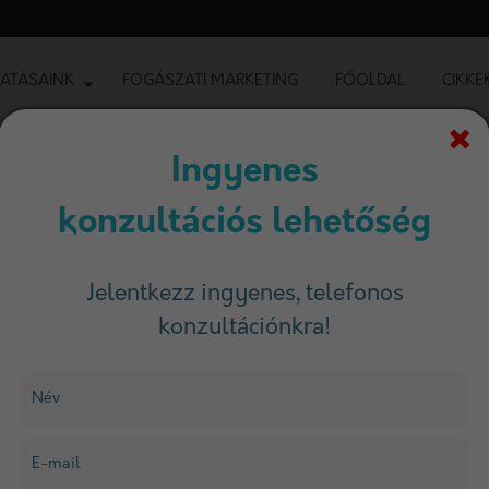
ATÁSAINK
FOGÁSZATI MARKETING
FŐOLDAL
CIKKE
Ingyenes
konzultációs lehetőség
Jelentkezz ingyenes, telefonos
konzultációnkra!
Név
E-mail