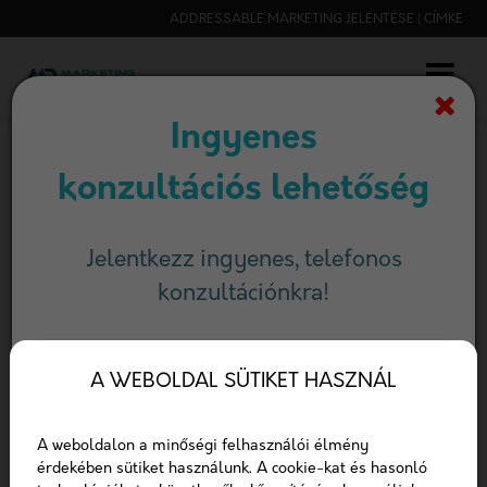
ADDRESSABLE MARKETING JELENTÉSE | CÍMKE
Ingyenes
konzultációs lehetőség
FŐOLDAL
ADDRESSABLE MARKETING JELENTÉSE CÍMKE
Jelentkezz ingyenes, telefonos
Cimke: addressable
konzultációnkra!
marketing jelentése
Név
Címke
A WEBOLDAL SÜTIKET HASZNÁL
E-mail
A weboldalon a minőségi felhasználói élmény
érdekében sütiket használunk. A cookie-kat és hasonló
Cimkéhez tartozó tartalmak