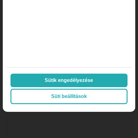
Orvos, doktor
páciens aktivitás
páciens megtartás
plasztikai sebészet
SEO
SEO orvosoknak
SEO, keresőoptimalizálás
Sütik engedélyezése
Színes hírek, érdekességek
Süti beállítások
tartalommarketing
tiktok
Weboldalkészítés