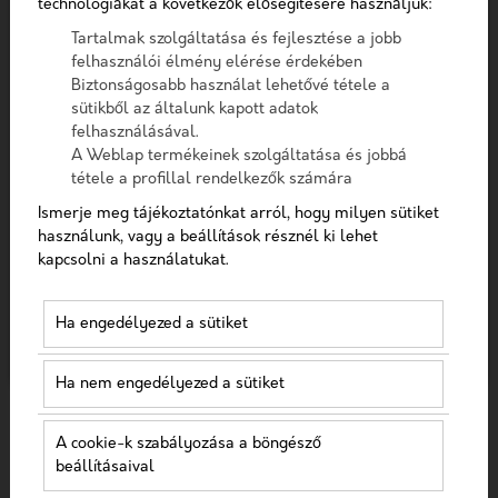
technológiákat a következők elősegítésére használjuk:
Telefon
Tartalmak szolgáltatása és fejlesztése a jobb
felhasználói élmény elérése érdekében
Szűrés
Üzenet
Biztonságosabb használat lehetővé tétele a
sütikből az általunk kapott adatok
felhasználásával.
A checkbox pipálásával - az Általános Adatvédelmi
A Weblap termékeinek szolgáltatása és jobbá
Rendelet (GDPR) 6. cikk (1) bekezdés a) pontja, továbbá a
tétele a profillal rendelkezők számára
7. cikk rendelkezése alapján - hozzájárulok, hogy az
KERESÉS
Ismerje meg tájékoztatónkat arról, hogy milyen sütiket
adatkezelő a most megadott személyes adataimat a
használunk, vagy a beállítások résznél ki lehet
GDPR, továbbá a saját adatkezelési tájékoztat
kapcsolni a használatukat.
Hozzájárulok, hogy a weboldal kapcsolatfelvétel
céljából tárolja az adataimat
Ha engedélyezed a sütiket
Minden tartalom
Nem vagyok robot!
Ha nem engedélyezed a sütiket
Kapcsolatfelvétel
A cookie-k szabályozása a böngésző
BÖNGÉSSZ TÉMAKÖRÖK SZERINT
beállításaival