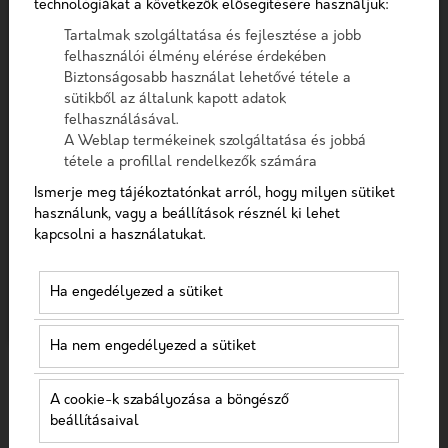
technológiákat a következők elősegítésére használjuk:
Telefon
Cimkéhez tartozó tartalmak
Tartalmak szolgáltatása és fejlesztése a jobb
felhasználói élmény elérése érdekében
Üzenet
Biztonságosabb használat lehetővé tétele a
Szűrés
sütikből az általunk kapott adatok
felhasználásával.
A checkbox pipálásával - az Általános Adatvédelmi
A Weblap termékeinek szolgáltatása és jobbá
Rendelet (GDPR) 6. cikk (1) bekezdés a) pontja, továbbá a
tétele a profillal rendelkezők számára
7. cikk rendelkezése alapján - hozzájárulok, hogy az
Ismerje meg tájékoztatónkat arról, hogy milyen sütiket
adatkezelő a most megadott személyes adataimat a
használunk, vagy a beállítások résznél ki lehet
KERESÉS
GDPR, továbbá a saját adatkezelési tájékoztat
kapcsolni a használatukat.
Hozzájárulok, hogy a weboldal kapcsolatfelvétel
céljából tárolja az adataimat
Ha engedélyezed a sütiket
Nem vagyok robot!
Minden tartalom
Ha nem engedélyezed a sütiket
Kapcsolatfelvétel
A cookie-k szabályozása a böngésző
beállításaival
BÖNGÉSSZ TÉMAKÖRÖK SZERINT