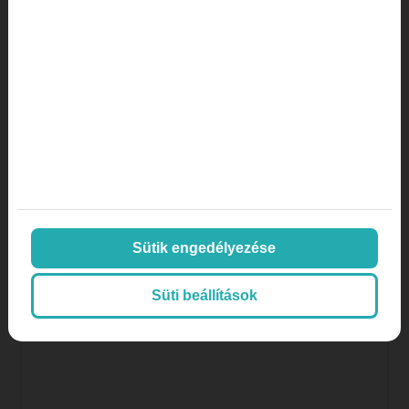
Online marketing
Orvos
Orvos, doktor
páciens aktivitás
páciens megtartás
plasztikai sebészet
SEO
SEO orvosoknak
SEO, keresőoptimalizálás
Sütik engedélyezése
Színes hírek, érdekességek
Süti beállítások
tartalommarketing
tiktok
Weboldalkészítés