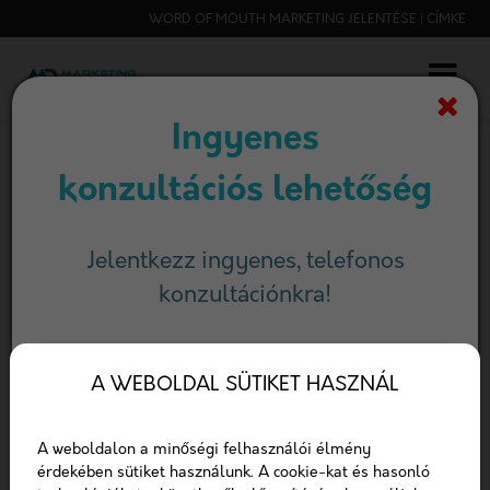
WORD OF MOUTH MARKETING JELENTÉSE | CÍMKE
Ingyenes
konzultációs lehetőség
FŐOLDAL
WORD OF MOUTH MARKETING JELENTÉSE CÍMKE
Jelentkezz ingyenes, telefonos
konzultációnkra!
Cimke: word of mouth
marketing jelentése
Név
A WEBOLDAL SÜTIKET HASZNÁL
Címke
E-mail
A weboldalon a minőségi felhasználói élmény
érdekében sütiket használunk. A cookie-kat és hasonló