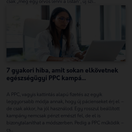
csak „még egy orvos lenni a listán”, új szi...
7 gyakori hiba, amit sokan elkövetnek
egészségügyi PPC kampá...
A PPC, vagyis kattintás alapú fizetés az egyik
leggyorsabb módja annak, hogy új pácienseket érj el –
de csak akkor, ha jól használod. Egy rosszul beállított
kampány nemcsak pénzt emészt fel, de el is
bizonytalaníthat a módszerben. Pedig a PPC működik –
cs...